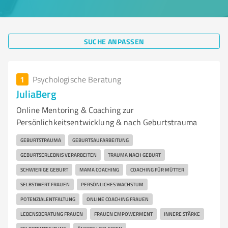
SUCHE ANPASSEN
1
Psychologische Beratung
JuliaBerg
Online Mentoring & Coaching zur
Persönlichkeitsentwicklung & nach Geburtstrauma
GEBURTSTRAUMA
GEBURTSAUFARBEITUNG
GEBURTSERLEBNIS VERARBEITEN
TRAUMA NACH GEBURT
SCHWIERIGE GEBURT
MAMA COACHING
COACHING FÜR MÜTTER
SELBSTWERT FRAUEN
PERSÖNLICHES WACHSTUM
POTENZIALENTFALTUNG
ONLINE COACHING FRAUEN
LEBENSBERATUNG FRAUEN
FRAUEN EMPOWERMENT
INNERE STÄRKE