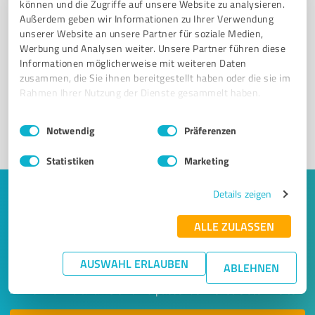
können und die Zugriffe auf unsere Website zu analysieren.
Außerdem geben wir Informationen zu Ihrer Verwendung
unserer Website an unsere Partner für soziale Medien,
Sie möchten auch hier gelistet werden?
Werbung und Analysen weiter. Unsere Partner führen diese
Informationen möglicherweise mit weiteren Daten
Registrieren Sie sich jetzt und werden Sie ein von
zusammen, die Sie ihnen bereitgestellt haben oder die sie im
Kunden empfohlener ProvenExpert!
Rahmen Ihrer Nutzung der Dienste gesammelt haben.
Einwilligungsauswahl
Impressum
|
Datenschutzbestimmungen
Notwendig
Präferenzen
1
Statistiken
Marketing
Details zeigen
Keine Zeit für lange Recherchen und E-
Mails? Jetzt Angebote empfangen!
ALLE ZULASSEN
Lassen Sie sich einfach von passenden Experten in Ihrer
AUSWAHL ERLAUBEN
ABLEHNEN
Nähe kontaktieren! Wir leiten Ihr Anliegen aus einem
kurzen Formular an bis zu 20 passende Dienstleister weiter.