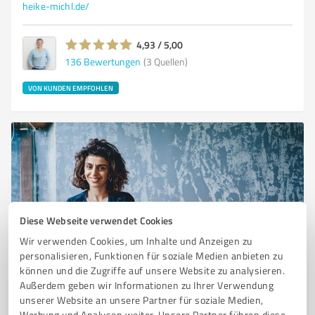
heike-michl.de/
4,93 / 5,00
136
Bewertungen
(3 Quellen)
VON KUNDEN EMPFOHLEN
Diese Webseite verwendet Cookies
Wir verwenden Cookies, um Inhalte und Anzeigen zu
personalisieren, Funktionen für soziale Medien anbieten zu
Sie möchten auch hier gelistet werden?
können und die Zugriffe auf unsere Website zu analysieren.
Registrieren Sie sich jetzt und werden Sie ein von
Außerdem geben wir Informationen zu Ihrer Verwendung
Kunden empfohlener ProvenExpert!
unserer Website an unsere Partner für soziale Medien,
Werbung und Analysen weiter. Unsere Partner führen diese