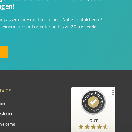
ngen!
on passenden Experten in Ihrer Nähe kontaktieren!
us einem kurzen Formular an bis zu 20 passende
RVICE
sse
Kundenbewertungen und Erfahrungen zu
ProvenExpert.com
sletter
GUT
%
97
GUT
ine demo
Empfehlungen auf