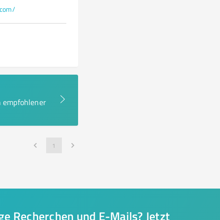
.com/
en empfohlener
1
nge Recherchen und E-Mails? Jetzt