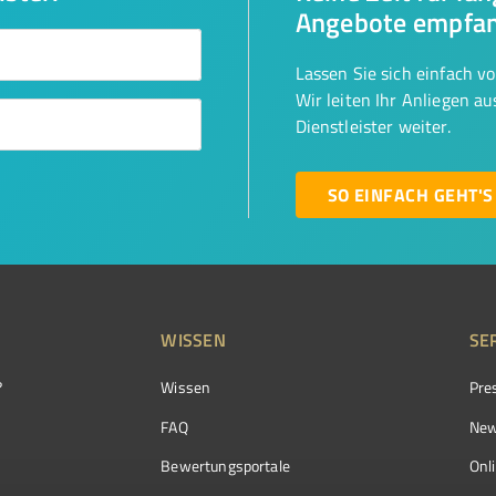
Angebote empfa
Lassen Sie sich einfach v
Wir leiten Ihr Anliegen a
Dienstleister weiter.
SO EINFACH GEHT'S
WISSEN
SE
?
Wissen
Pre
FAQ
New
Bewertungsportale
Onl