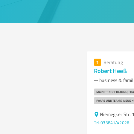
1
Beratung
Robert Heeß
-- business & famil
MARKETINGBERATUNG; COA
PAARE UND TEAMS; NEUE K
Niemegker Str. 
Tel. 033841/42026