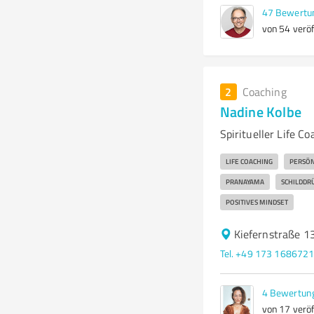
47
Bewertu
von 54 veröf
2
Coaching
Nadine Kolbe
Spiritueller Life C
LIFE COACHING
PERSÖN
PRANAYAMA
SCHILDDR
POSITIVES MINDSET
Kiefernstraße 1
Tel. +49 173 168672
4
Bewertun
von 17 veröf