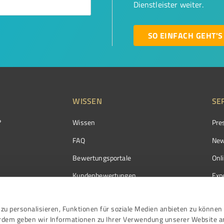
Dienstleister weiter.
SO EINFACH GEHT'S
WISSEN
SE
?
Wissen
Pre
FAQ
New
Bewertungsportale
Onl
Kundenbewertungen
Exp
Kundenzufriedenheit
Exp
zu personalisieren, Funktionen für soziale Medien anbieten zu können 
Bewertungs­richtlinien
erdem geben wir Informationen zu Ihrer Verwendung unserer Website a