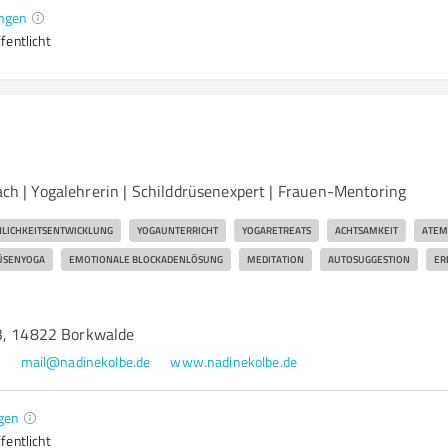
ngen
fentlicht
oach | Yogalehrerin | Schilddrüsenexpert | Frauen-Mentoring
LICHKEITSENTWICKLUNG
YOGAUNTERRICHT
YOGARETREATS
ACHTSAMKEIT
ATEM
ÜSENYOGA
EMOTIONALE BLOCKADENLÖSUNG
MEDITATION
AUTOSUGGESTION
ER
3, 14822 Borkwalde
1
mail@nadinekolbe.de
www.nadinekolbe.de
gen
fentlicht