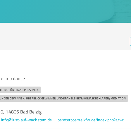
ie in balance --
CHING FÜR EINZELPERSONEN
UNDEN GEWINNEN; ÜBERBLICK GEWINNEN UND DRANBLEIBEN; KONFLIKTE KLÄREN; MEDIATION
10, 14806 Bad Belzig
info@lust-auf-wachstum.de
beraterboerse.kfw.de/index.php?ac=consultant_profile&id=29070