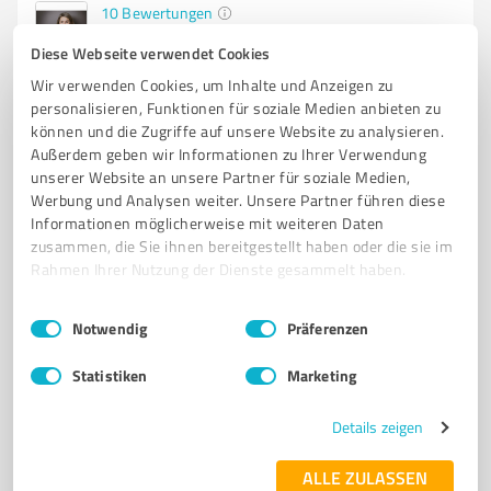
10
Bewertungen
von 11 veröffentlicht
Diese Webseite verwendet Cookies
Wir verwenden Cookies, um Inhalte und Anzeigen zu
personalisieren, Funktionen für soziale Medien anbieten zu
können und die Zugriffe auf unsere Website zu analysieren.
Außerdem geben wir Informationen zu Ihrer Verwendung
unserer Website an unsere Partner für soziale Medien,
Werbung und Analysen weiter. Unsere Partner führen diese
Informationen möglicherweise mit weiteren Daten
zusammen, die Sie ihnen bereitgestellt haben oder die sie im
Rahmen Ihrer Nutzung der Dienste gesammelt haben.
Sie möchten auch hier gelistet werden?
Einwilligungsauswahl
Impressum
|
Datenschutzbestimmungen
Notwendig
Präferenzen
Registrieren Sie sich jetzt und werden Sie ein von
Statistiken
Marketing
Kunden empfohlener ProvenExpert!
Details zeigen
1
ALLE ZULASSEN