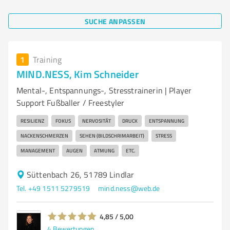
SUCHE ANPASSEN
1
Training
MIND.NESS, Kim Schneider
Mental-, Entspannungs-, Stresstrainerin | Player
Support Fußballer / Freestyler
RESILIENZ
FOKUS
NERVOSITÄT
DRUCK
ENTSPANNUNG
NACKENSCHMERZEN
SEHEN (BILDSCHRIMARBEIT)
STRESS
MANAGEMENT
AUGEN
ATMUNG
ETC.
Süttenbach 26, 51789 Lindlar
Tel. +49 1511 5279519
mind.ness@web.de
4,85 / 5,00
4
Bewertungen