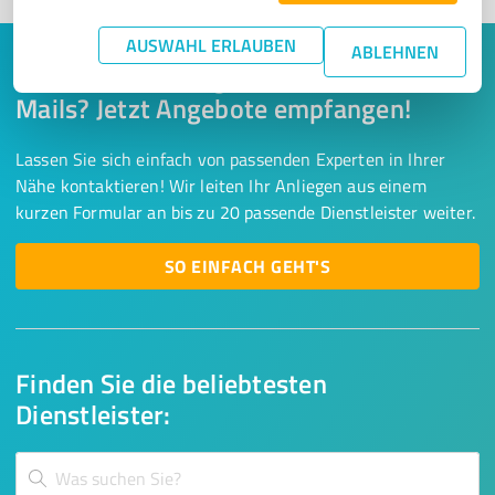
AUSWAHL ERLAUBEN
ABLEHNEN
Keine Zeit für lange Recherchen und E-
Mails? Jetzt Angebote empfangen!
Lassen Sie sich einfach von passenden Experten in Ihrer
Nähe kontaktieren! Wir leiten Ihr Anliegen aus einem
kurzen Formular an bis zu 20 passende Dienstleister weiter.
SO EINFACH GEHT'S
Finden Sie die beliebtesten
Dienstleister: