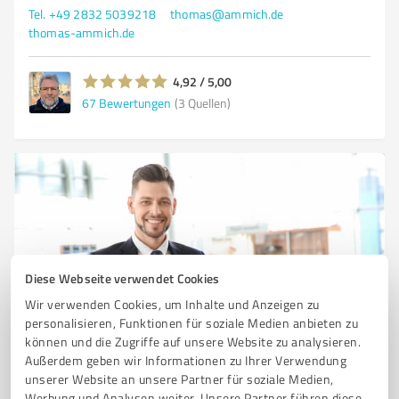
Tel. +49 2832 5039218
thomas@ammich.de
thomas-ammich.de
4,92 / 5,00
67
Bewertungen
(3 Quellen)
Diese Webseite verwendet Cookies
Wir verwenden Cookies, um Inhalte und Anzeigen zu
personalisieren, Funktionen für soziale Medien anbieten zu
Sie möchten auch hier gelistet werden?
können und die Zugriffe auf unsere Website zu analysieren.
Registrieren Sie sich jetzt und werden Sie ein von
Außerdem geben wir Informationen zu Ihrer Verwendung
Kunden empfohlener ProvenExpert!
unserer Website an unsere Partner für soziale Medien,
Werbung und Analysen weiter. Unsere Partner führen diese