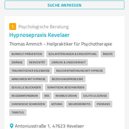
SUCHE ANPASSEN
1
Psychologische Beratung
Hypnosepraxis Kevelaer
Thomas Ammich - Heilpraktiker für Psychotherapie
BURNOUT PRÄVENTION
SCHLAFSTÖRUNGEN & ERSCHÖPFUNG
ÄNGSTE
ZWÄNGE
NERVOSITÄT
UNRUHE & UNSICHERHEIT
TRAUMATISCHER ERLEBNISSE
RAUCHENTWÖHNUNG MIT HYPNOSE
ABNEHMEN MIT HYPNOSE
BEZIEHUNGSPROBLEME
SEXUELLE BLOCKADEN
SOMATISCHE BESCHWERDEN
REIZDARMSYNDROM
RDS
MORBUS CROHN
COLITIS ULCEROSA
CHRONISCHE SCHMERZEN
ASTHMA
NEURODERMITIS
PSORIASIS
TINNITUS.
Antoniusstraße 1, 47623 Kevelaer