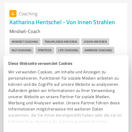
4
Coaching
Katharina Hentschel - Von Innen Strahlen
Mindset-Coach
MINDSET COACHING
TRAUMLEBEN KREIEREN
VISION KREIEREN
NLP COACHING
STRATEGIE
LIFE COACHING
KARRIERE COACHING
Diese Webseite verwendet Cookies
Hans-Traut-Straße 19, 90455 Nürnberg
Wir verwenden Cookies, um Inhalte und Anzeigen zu
service@katharinahentschel.de
personalisieren, Funktionen für soziale Medien anbieten zu
www.katharinahentschel.de/
können und die Zugriffe auf unsere Website zu analysieren.
Außerdem geben wir Informationen zu Ihrer Verwendung
10
Bewertungen
unserer Website an unsere Partner für soziale Medien,
von 15 veröffentlicht
Werbung und Analysen weiter. Unsere Partner führen diese
Informationen möglicherweise mit weiteren Daten
zusammen, die Sie ihnen bereitgestellt haben oder die sie im
Rahmen Ihrer Nutzung der Dienste gesammelt haben.
5
Psychologische Beratung