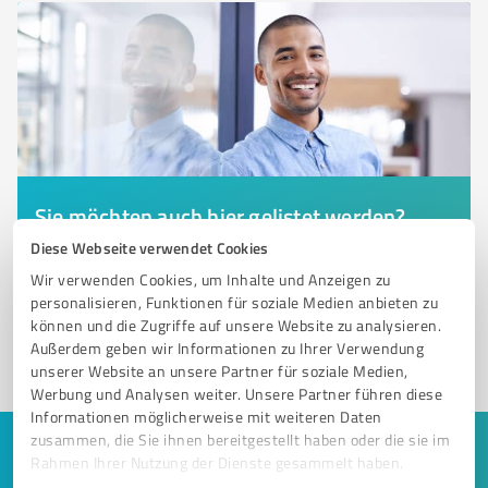
Sie möchten auch hier gelistet werden?
Diese Webseite verwendet Cookies
Registrieren Sie sich jetzt und werden Sie ein von
Kunden empfohlener ProvenExpert!
Wir verwenden Cookies, um Inhalte und Anzeigen zu
personalisieren, Funktionen für soziale Medien anbieten zu
können und die Zugriffe auf unsere Website zu analysieren.
Außerdem geben wir Informationen zu Ihrer Verwendung
1
unserer Website an unsere Partner für soziale Medien,
Werbung und Analysen weiter. Unsere Partner führen diese
Informationen möglicherweise mit weiteren Daten
zusammen, die Sie ihnen bereitgestellt haben oder die sie im
Keine Zeit für lange Recherchen und E-
Rahmen Ihrer Nutzung der Dienste gesammelt haben.