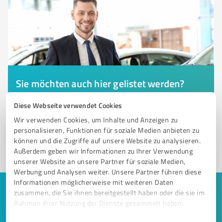
Sie möchten auch hier gelistet werden?
Registrieren Sie sich jetzt und werden Sie ein von
Diese Webseite verwendet Cookies
Kunden empfohlener ProvenExpert!
Wir verwenden Cookies, um Inhalte und Anzeigen zu
personalisieren, Funktionen für soziale Medien anbieten zu
können und die Zugriffe auf unsere Website zu analysieren.
1
Außerdem geben wir Informationen zu Ihrer Verwendung
unserer Website an unsere Partner für soziale Medien,
Werbung und Analysen weiter. Unsere Partner führen diese
Informationen möglicherweise mit weiteren Daten
zusammen, die Sie ihnen bereitgestellt haben oder die sie im
Keine Zeit für lange Recherchen und E-
Rahmen Ihrer Nutzung der Dienste gesammelt haben.
Mails? Jetzt Angebote empfangen!