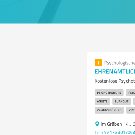
1
Psychologisch
EHRENAMTLICH
Kostenlose Psychot
PSYCHOTHERAPIE
PSY
ÄNGSTE
BURNOUT
ZWANGSSTÖRUNG
PSYC
Im Gräben 14,, 
Tel. +49 176 301306