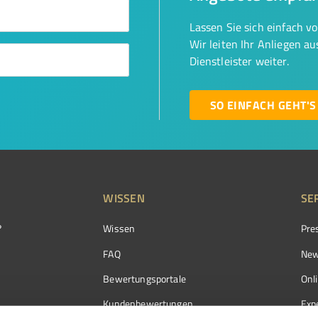
Lassen Sie sich einfach v
Wir leiten Ihr Anliegen a
Dienstleister weiter.
SO EINFACH GEHT'S
WISSEN
SE
?
Wissen
Pre
FAQ
New
Bewertungsportale
Onl
Kundenbewertungen
Exp