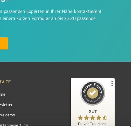
on passenden Experten in Ihrer Nähe kontaktieren!
us einem kurzen Formular an bis zu 20 passende
RVICE
sse
Kundenbewertungen und Erfahrungen zu
ProvenExpert.com
sletter
GUT
%
97
GUT
ine demo
Empfehlungen auf
ProvenExpert.com
ProvenExpert.com
5,00
/
4,42
ertenbewertung