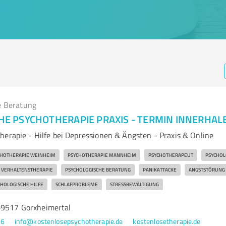
e Beratung
E PSYCHOTHERAPIE PRAXIS - TERMIN INNERHAL
herapie - Hilfe bei Depressionen & Ängsten - Praxis & Online
CHOTHERAPIE WEINHEIM
PSYCHOTHERAPIE MANNHEIM
PSYCHOTHERAPEUT
PSYCHOL
VERHALTENSTHERAPIE
PSYCHOLOGISCHE BERATUNG
PANIKATTACKE
ANGSTSTÖRUNG
HOLOGISCHE HILFE
SCHLAFPROBLEME
STRESSBEWÄLTIGUNG
69517 Gorxheimertal
86
info@kostenlosepsychotherapie.de
kostenlosetherapie.de