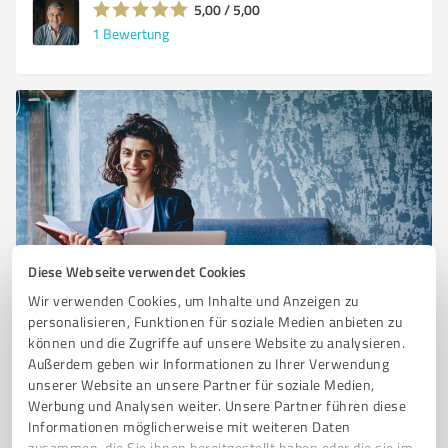
5,00 / 5,00
1
Bewertung
Diese Webseite verwendet Cookies
Sie möchten auch hier gelistet werden?
Wir verwenden Cookies, um Inhalte und Anzeigen zu
Registrieren Sie sich jetzt und werden Sie ein von
personalisieren, Funktionen für soziale Medien anbieten zu
Kunden empfohlener ProvenExpert!
können und die Zugriffe auf unsere Website zu analysieren.
Außerdem geben wir Informationen zu Ihrer Verwendung
unserer Website an unsere Partner für soziale Medien,
Werbung und Analysen weiter. Unsere Partner führen diese
1
Informationen möglicherweise mit weiteren Daten
zusammen, die Sie ihnen bereitgestellt haben oder die sie im