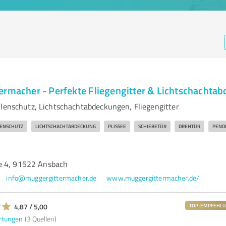
ermacher - Perfekte Fliegengitter & Lichtschachta
llenschutz, Lichtschachtabdeckungen, Fliegengitter
TENSCHUTZ
LICHTSCHACHTABDECKUNG
PLISSEE
SCHIEBETÜR
DREHTÜR
PEND
e 4, 91522 Ansbach
info@muggergittermacher.de
www.muggergittermacher.de/
4,87 / 5,00
TOP-EMPFEHL
rtungen
(3 Quellen)