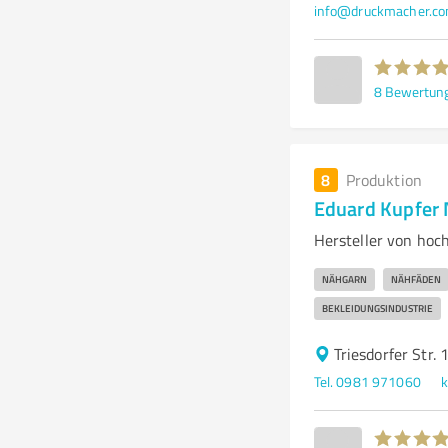
info@druckmacher.c
8
Bewertun
8
Produktion
Eduard Kupfer
Hersteller von ho
NÄHGARN
NÄHFÄDEN
BEKLEIDUNGSINDUSTRIE
Triesdorfer Str.
Tel. 0981 971060
k