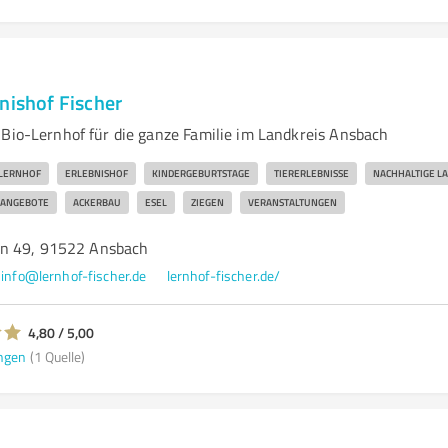
nishof Fischer
 Bio-Lernhof für die ganze Familie im Landkreis Ansbach
LERNHOF
ERLEBNISHOF
KINDERGEBURTSTAGE
TIERERLEBNISSE
NACHHALTIGE L
NANGEBOTE
ACKERBAU
ESEL
ZIEGEN
VERANSTALTUNGEN
n 49, 91522 Ansbach
info@lernhof-fischer.de
lernhof-fischer.de/
4,80 / 5,00
ngen
(1 Quelle)