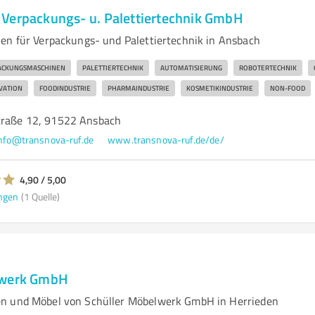
Verpackungs- u. Palettiertechnik GmbH
en für Verpackungs- und Palettiertechnik in Ansbach
ACKUNGSMASCHINEN
PALETTIERTECHNIK
AUTOMATISIERUNG
ROBOTERTECHNIK
VATION
FOODINDUSTRIE
PHARMAINDUSTRIE
KOSMETIKINDUSTRIE
NON-FOOD
traße 12, 91522 Ansbach
nfo@transnova-ruf.de
www.transnova-ruf.de/de/
4,90 / 5,00
ngen
(1 Quelle)
lwerk GmbH
n und Möbel von Schüller Möbelwerk GmbH in Herrieden