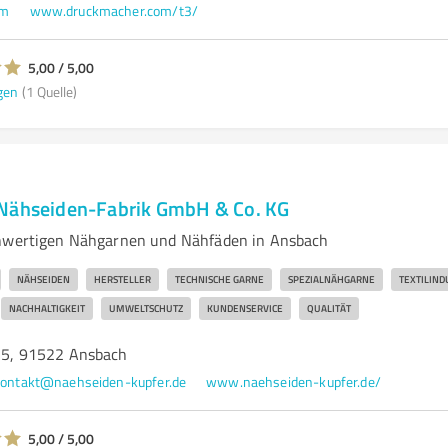
om
www.druckmacher.com/t3/
5,00 / 5,00
gen
(1 Quelle)
 Nähseiden-Fabrik GmbH & Co. KG
chwertigen Nähgarnen und Nähfäden in Ansbach
NÄHSEIDEN
HERSTELLER
TECHNISCHE GARNE
SPEZIALNÄHGARNE
TEXTILIND
NACHHALTIGKEIT
UMWELTSCHUTZ
KUNDENSERVICE
QUALITÄT
 15, 91522 Ansbach
ontakt@naehseiden-kupfer.de
www.naehseiden-kupfer.de/
5,00 / 5,00