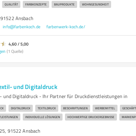
QUALITÄT
FARBKONZEPTE
BAUPRODUKTE
WOHNGESUNDHEIT
, 91522 Ansbach
info@farbenkoch.de
farbenwerk-koch.de/
4,60 / 5,00
gen
(1 Quelle)
xtil- und Digitaldruck
 und Digitaldruck - Ihr Partner für Druckdienstleistungen in
UCK
DIGITALDRUCK
TEXTILDRUCK
BESCHRIFTUNGEN
WERBEMITTEL
GESCHÄF
TLEISTUNGEN
INDIVIDUELLE LÖSUNGEN
HOCHWERTIGE DRUCKERGEBNISSE
MARKENP
 25, 91522 Ansbach