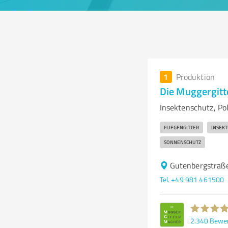
1
Produktion
Die Muggergitt
Insektenschutz, Po
FLIEGENGITTER
INSEK
SONNENSCHUTZ
Gutenbergstraß
Tel. +49 981 461500
2.340
Bewe