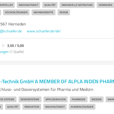
ERSTELLER
NACHHALTIGKEIT
QUALITÄT
INDIVIDUELLE GESTALTUNG
HERRIEDEN
KÜCHENLÖSUNGEN
WOHNKONZEPTE
DESIGN
91567 Herrieden
o@schueller.de
www.schueller.de/de/
3,50 / 5,00
ungen
(1 Quelle)
tik-Technik GmbH A MEMBER OF ALPLA INDEN PHA
schluss- und Dosiersystemen für Pharma und Medizin
SS-SYSTEME
DOSIERSYSTEME
APPLIZIERHILFEN
PHARMAZIE
MEDIZIN
NAHR
N
QUALITÄT
INNOVATION
NACHHALTIGKEIT
KUNDENLÖSUNGEN