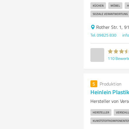
KÜCHEN
MÖBEL
H
SOZIALE VERANTWORTUNG
Rother Str. 1, 
Tel. 09825 830
inf
110
Bewert
5
Produktion
Heinlein Plas
Hersteller von Ver
HERSTELLER
VERSCHLU
KUNSTSTOFFKOMPONENTE