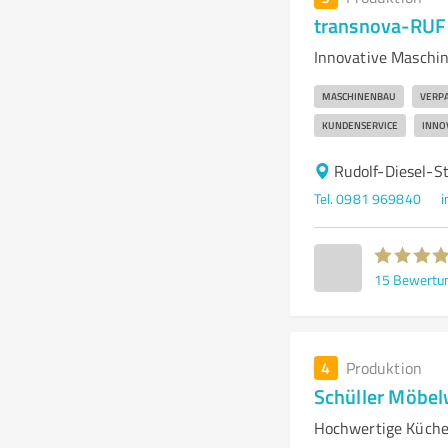
transnova-RUF 
Innovative Maschin
MASCHINENBAU
VERP
KUNDENSERVICE
INNO
Rudolf-Diesel-S
Tel. 0981 969840
i
15
Bewertu
4
Produktion
Schüller Möbe
Hochwertige Küche