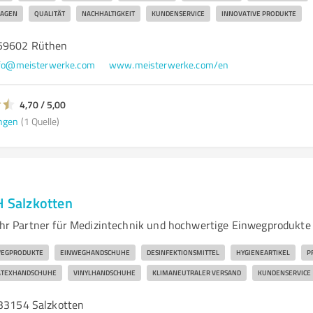
LAGEN
QUALITÄT
NACHHALTIGKEIT
KUNDENSERVICE
INNOVATIVE PRODUKTE
59602 Rüthen
fo@meisterwerke.com
www.meisterwerke.com/en
4,70 / 5,00
ngen
(1 Quelle)
Salzkotten
 Partner für Medizintechnik und hochwertige Einwegprodukte
WEGPRODUKTE
EINWEGHANDSCHUHE
DESINFEKTIONSMITTEL
HYGIENEARTIKEL
P
ATEXHANDSCHUHE
VINYLHANDSCHUHE
KLIMANEUTRALER VERSAND
KUNDENSERVICE
 33154 Salzkotten