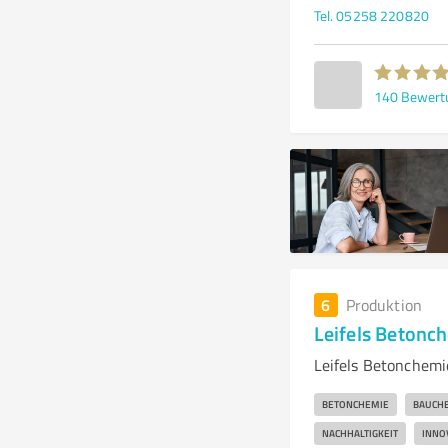
Tel. 05258 220820
140
Bewert
6
Produktion
Leifels Betonc
Leifels Betonchemi
BETONCHEMIE
BAUCHE
NACHHALTIGKEIT
INNO