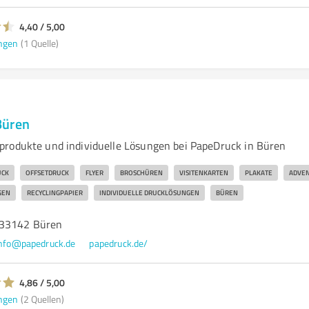
4,40 / 5,00
ngen
(1 Quelle)
Büren
rodukte und individuelle Lösungen bei PapeDruck in Büren
UCK
OFFSETDRUCK
FLYER
BROSCHÜREN
VISITENKARTEN
PLAKATE
ADVE
GEN
RECYCLINGPAPIER
INDIVIDUELLE DRUCKLÖSUNGEN
BÜREN
 33142 Büren
nfo@papedruck.de
papedruck.de/
4,86 / 5,00
ngen
(2 Quellen)