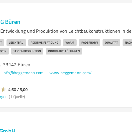
G Büren
twicklung und Produktion von Leichtbaukonstruktionen in der
T
LEICHTBAU
ADDITIVE FERTIGUNG
WAAM
PADERBORN
QUALITÄT
NACH
YPEN
SERIENPRODUKTION
INNOVATIVE LÖSUNGEN
6, 33142 Büren
info@heggemann.com
www.heggemann.com/
4,60 / 5,00
ngen
(1 Quelle)
n GmbH