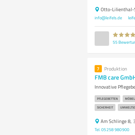
Otto-Lilientha
info@leifels.de
leif
55
Bewertu
7
Produktion
FMB care Gmb
Innovative Pflegeb
PFLEGEBETTEN
MÖBEL
SICHERHEIT
UMWELTSC
Am Schlinge 8, 
Tel. 05258 980900