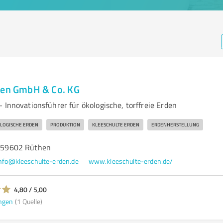
den GmbH & Co. KG
 Innovationsführer für ökologische, torffreie Erden
LOGISCHE ERDEN
PRODUKTION
KLEESCHULTE ERDEN
ERDENHERSTELLUNG
4, 59602 Rüthen
nfo@kleeschulte-erden.de
www.kleeschulte-erden.de/
4,80 / 5,00
ngen
(1 Quelle)