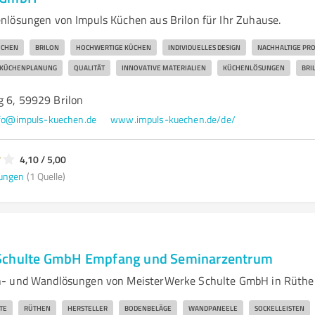
lösungen von Impuls Küchen aus Brilon für Ihr Zuhause.
ÜCHEN
BRILON
HOCHWERTIGE KÜCHEN
INDIVIDUELLES DESIGN
NACHHALTIGE PR
KÜCHENPLANUNG
QUALITÄT
INNOVATIVE MATERIALIEN
KÜCHENLÖSUNGEN
BRI
g 6, 59929 Brilon
fo@impuls-kuechen.de
www.impuls-kuechen.de/de/
4,10 / 5,00
ungen
(1 Quelle)
Schulte GmbH Empfang und Seminarzentrum
- und Wandlösungen von MeisterWerke Schulte GmbH in Rüthe
TE
RÜTHEN
HERSTELLER
BODENBELÄGE
WANDPANEELE
SOCKELLEISTEN