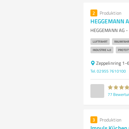
2
Produktion
HEGGEMANN A
HEGGEMANN AG - En
LUFTFAHRT
RAUMFAHR
INDUSTRIE 4.0
PROTOT
Zeppelinring 1-
Tel. 02955 7610100
77
Bewertu
3
Produktion
Impuls Küche