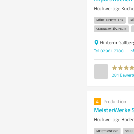
Hochwertige Küchen
MÖBELHERSTELLER
K
STAURAUMLÖSUNGEN
Hinterm Gallber
Tel. 02961 7780
in
281
Bewert
4
Produktion
MeisterWerke 
Hochwertige Boden
MEISTERWERKE
SCHUL