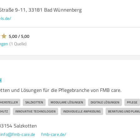
l-Straße 9-11, 33181 Bad Wünnenberg
els.de/
5,00 / 5,00
ngen
(1 Quelle)
H
etten und Lösungen für die Pflegebranche von FMB care.
HERSTELLER
SALZKOTTEN
MODULARE LÖSUNGEN
DIGITALE LÖSUNGEN
PFLEGE
HUTZ
INNOVATIVE TECHNOLOGIEN
INDIVIDUELLE ANPASSUNG
BERATUNG UND PLAN
33154 Salzkotten
info@fmb-care.de
fmb-care.de/