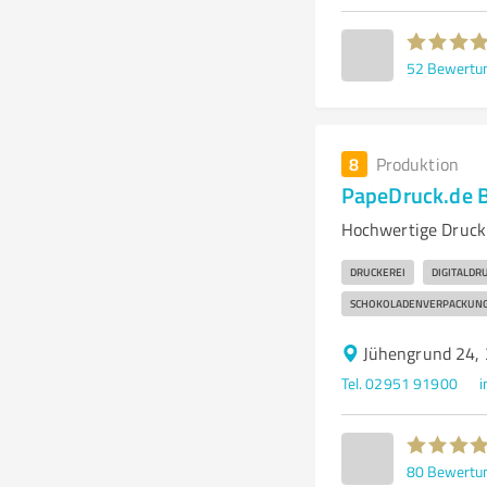
52
Bewertu
8
Produktion
PapeDruck.de 
Hochwertige Druckp
DRUCKEREI
DIGITALDR
SCHOKOLADENVERPACKUN
Jühengrund 24,
Tel. 02951 91900
i
80
Bewertu