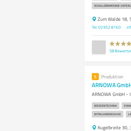
SCHALLDÄMMENDE UNTER
Zum Walde 18, 
Tel. 02952 8160
in
58
Bewertu
5
Produktion
ARNOWA GmbH 
ARNOWA GmbH - Ihr
MEDIZINTECHNIK
EIN
NITRILHANDSCHUHE
L
Kugelbreite 30,