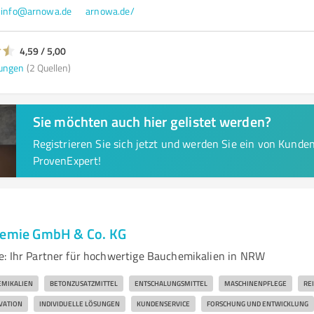
info@arnowa.de
arnowa.de/
4,59 / 5,00
ungen
(2 Quellen)
Sie möchten auch hier gelistet werden?
Registrieren Sie sich jetzt und werden Sie ein von Kund
ProvenExpert!
hemie GmbH & Co. KG
e: Ihr Partner für hochwertige Bauchemikalien in NRW
MIKALIEN
BETONZUSATZMITTEL
ENTSCHALUNGSMITTEL
MASCHINENPFLEGE
RE
VATION
INDIVIDUELLE LÖSUNGEN
KUNDENSERVICE
FORSCHUNG UND ENTWICKLUNG