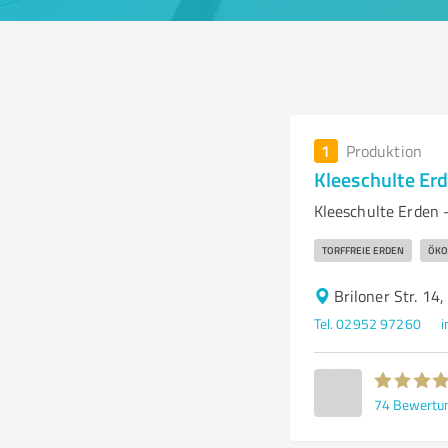
1
Produktion
Kleeschulte Er
Kleeschulte Erden –
TORFFREIE ERDEN
ÖKO
Briloner Str. 1
Tel. 02952 97260
i
74
Bewertu