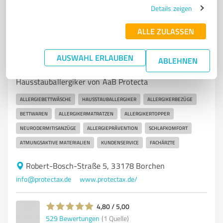
Details zeigen
7
Produktion
ALLE ZULASSEN
AaB Protecta Inh. Frank Bartels, Zentrale
Deutschland
AUSWAHL ERLAUBEN
ABLEHNEN
Allergiebettwäsche und Produkte für
Hausstauballergiker von AaB Protecta
ALLERGIEBETTWÄSCHE
HAUSSTAUBALLERGIKER
ALLERGIKERBEZÜGE
BETTWAREN
ALLERGIKERMATRATZEN
ALLERGIKERTOPPER
NEURODERMITISANZÜGE
ALLERGIEPRÄVENTION
SCHLAFKOMFORT
ATMUNGSAKTIVE MATERIALIEN
KUNDENSERVICE
FACHÄRZTE
Robert-Bosch-Straße 5, 33178 Borchen
info@protectax.de
www.protectax.de/
4,80 / 5,00
529
Bewertungen
(1 Quelle)