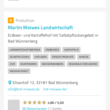
8
Produktion
Martin Meiwes Landwirtschaft
Erdbeer- und Kartoffelhof mit Selbstpflückangebot in
Bad Wünnenberg
LANDWIRTSCHAFTSBETRIEB
ERDBEEREN
KARTOFFELN
SELBSTPFLÜCKEN
HOFLADEN
FRISCHE PRODUKTE
GEMÜSE
EIER
WURSTWAREN
BAD WÜNNENBERG
REGIONALE ERZEUGNISSE
NACHHALTIGKEIT
Elisenhof 12, 33181 Bad Wünnenberg
info@hof-meiwes.de
hof-meiwes.de/
4,80 / 5,00
80
Bewertungen
(1 Quelle)