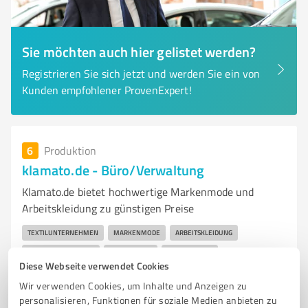
Sie möchten auch hier gelistet werden?
Registrieren Sie sich jetzt und werden Sie ein von
Kunden empfohlener ProvenExpert!
6
Produktion
klamato.de - Büro/Verwaltung
Klamato.de bietet hochwertige Markenmode und
Arbeitskleidung zu günstigen Preise
TEXTILUNTERNEHMEN
MARKENMODE
ARBEITSKLEIDUNG
FREIZEITBEKLEIDUNG
DAMENMODE
HERRENMODE
Diese Webseite verwendet Cookies
KINDERBEKLEIDUNG
ACCESSOIRES
SCHNELLER VERSAND
Wir verwenden Cookies, um Inhalte und Anzeigen zu
KUNDENZUFRIEDENHEIT
QUALITÄT
NACHHALTIGKEIT
personalisieren, Funktionen für soziale Medien anbieten zu