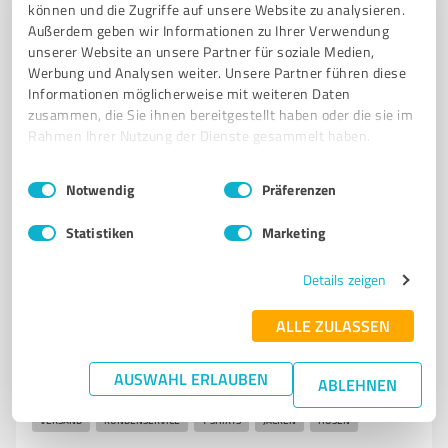
können und die Zugriffe auf unsere Website zu analysieren.
Gracht 126, 45470 Mülheim an der Ruhr
Außerdem geben wir Informationen zu Ihrer Verwendung
Tel. 0208 91199420
service@klamato.de
unserer Website an unsere Partner für soziale Medien,
www.klamato.de/
Werbung und Analysen weiter. Unsere Partner führen diese
Informationen möglicherweise mit weiteren Daten
zusammen, die Sie ihnen bereitgestellt haben oder die sie im
5,00 / 5,00
Rahmen Ihrer Nutzung der Dienste gesammelt haben.
1.680
Bewertungen
(2 Quellen)
Einwilligungsauswahl
Impressum
|
Datenschutzbestimmungen
Notwendig
Präferenzen
Statistiken
Marketing
7
Produktion
nawajo.de - Büro/Verwaltung
Details zeigen
Großhandel für Arbeits- und Freizeitbekleidung bei
ALLE ZULASSEN
nawajo.de
TEXTILUNTERNEHMEN
ARBEITSKLEIDUNG
FREIZEITBEKLEIDUNG
AUSWAHL ERLAUBEN
ABLEHNEN
GROSSHANDEL
DAMENMODE
HERRENMODE
KINDERBEKLEIDUNG
VERSAND
KUNDENSERVICE
T-SHIRTS
JACKEN
HOSEN