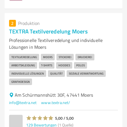
2
Produktion
TEXTRA Textilveredelung Moers
Professionelle Textilveredelung und individuelle
Lösungen in Moers
TEXTILVEREDELUNG
MOERS
STICKEREI
DRUCKEREI
ARBEITSKLEIDUNG
T-SHIRTS
HOODIES
POLOS
INDIVIDUELLE LÖSUNGEN
QUALITÄT
SOZIALE VERANTWORTUNG
GRAFIKDESIGN
Am Schürmannshütt 30F, 47441 Moers
info@textra.net
www.textra.net/
5,00 / 5,00
129
Bewertungen
(1 Quelle)