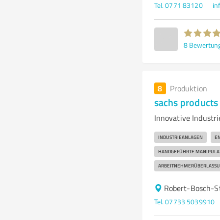
Tel. 0771 83120
in
8
Bewertun
8
Produktion
sachs product
Innovative Industr
INDUSTRIEANLAGEN
EN
HANDGEFÜHRTE MANIPULA
ARBEITNEHMERÜBERLASS
Robert-Bosch-S
Tel. 07733 5039910