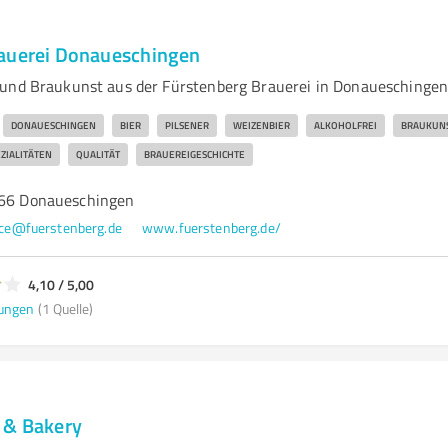
auerei Donaueschingen
und Braukunst aus der Fürstenberg Brauerei in Donaueschinge
DONAUESCHINGEN
BIER
PILSENER
WEIZENBIER
ALKOHOLFREI
BRAUKUN
ZIALITÄTEN
QUALITÄT
BRAUEREIGESCHICHTE
166 Donaueschingen
ice@fuerstenberg.de
www.fuerstenberg.de/
4,10 / 5,00
ungen
(1 Quelle)
 & Bakery