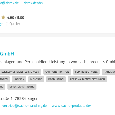
fo@dotex.de
dotex.de/de/
4,90 / 5,00
gen
(1 Quelle)
s GmbH
ieanlagen und Personaldienstleistungen von sachs products Gm
TWICKLUNGS-DIENSTLEISTUNGEN
CAD-KONSTRUKTION
FEM-BERECHNUNG
HANDLING
TOREN
LOGISTIK
MONTAGE
PRODUKTION
PERSONALDIENSTLEISTUNGEN
UNG
DIREKTVERMITTLUNG
traße 1, 78234 Engen
vertrieb@sachs-handling.de
www.sachs-products.de/