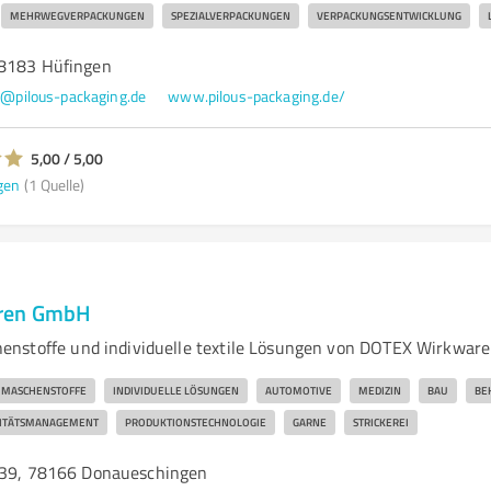
MEHRWEGVERPACKUNGEN
SPEZIALVERPACKUNGEN
VERPACKUNGSENTWICKLUNG
78183 Hüfingen
o@pilous-packaging.de
www.pilous-packaging.de/
5,00 / 5,00
gen
(1 Quelle)
ren GmbH
enstoffe und individuelle textile Lösungen von DOTEX Wirkwar
MASCHENSTOFFE
INDIVIDUELLE LÖSUNGEN
AUTOMOTIVE
MEDIZIN
BAU
BE
ITÄTSMANAGEMENT
PRODUKTIONSTECHNOLOGIE
GARNE
STRICKEREI
 39, 78166 Donaueschingen