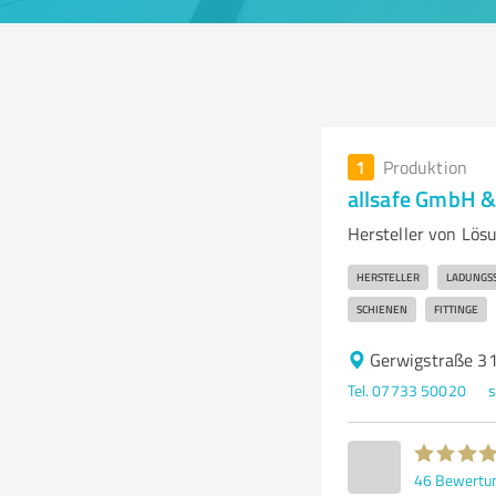
1
Produktion
allsafe GmbH &
Hersteller von Lös
HERSTELLER
LADUNGS
SCHIENEN
FITTINGE
Gerwigstraße 3
Tel. 07733 50020
s
46
Bewertu