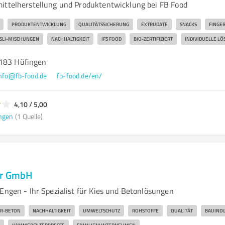
ittelherstellung und Produktentwicklung bei FB Food
PRODUKTENTWICKLUNG
QUALITÄTSSICHERUNG
EXTRUDATE
SNACKS
FINGE
SLI-MISCHUNGEN
NACHHALTIGKEIT
IFS FOOD
BIO-ZERTIFIZIERT
INDIVIDUELLE L
8183 Hüfingen
nfo@fb-food.de
fb-food.de/en/
4,10 / 5,00
ngen
(1 Quelle)
er GmbH
Engen - Ihr Spezialist für Kies und Betonlösungen
R-BETON
NACHHALTIGKEIT
UMWELTSCHUTZ
ROHSTOFFE
QUALITÄT
BAUINDU