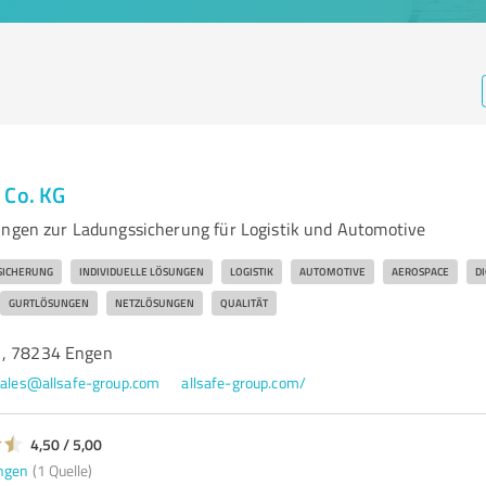
 Co. KG
ungen zur Ladungssicherung für Logistik und Automotive
SICHERUNG
INDIVIDUELLE LÖSUNGEN
LOGISTIK
AUTOMOTIVE
AEROSPACE
D
GURTLÖSUNGEN
NETZLÖSUNGEN
QUALITÄT
1, 78234 Engen
ales@allsafe-group.com
allsafe-group.com/
4,50 / 5,00
ngen
(1 Quelle)