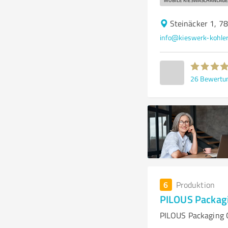
MOBILE KIESWASCHANLAGE
Steinäcker 1, 7
info@kieswerk-kohler
26
Bewertu
6
Produktion
PILOUS Packa
PILOUS Packaging 