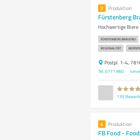
3
Produktion
Fürstenberg Br
Hochwertige Biere 
FÜRSTENBERG BRAUEREI
REGIONALITÄT
BIERSPE
Postpl. 1-4, 78
Tel. 0771 860
serv
135
Bewert
4
Produktion
FB Food - Food