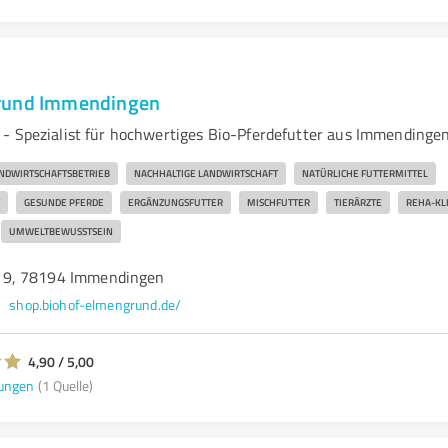
rund Immendingen
- Spezialist für hochwertiges Bio-Pferdefutter aus Immendinge
NDWIRTSCHAFTSBETRIEB
NACHHALTIGE LANDWIRTSCHAFT
NATÜRLICHE FUTTERMITTEL
GESUNDE PFERDE
ERGÄNZUNGSFUTTER
MISCHFUTTER
TIERÄRZTE
REHA-KL
UMWELTBEWUSSTSEIN
 9, 78194 Immendingen
shop.biohof-elmengrund.de/
4,90 / 5,00
ungen
(1 Quelle)