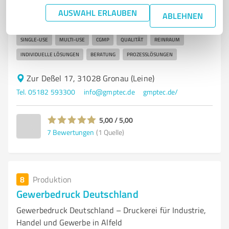
Biotechnologie und Pharmaindustrie
AUSWAHL ERLAUBEN
ABLEHNEN
GMPTEC
HERSTELLER
BIOTECHNOLOGIE
PHARMAINDUSTRIE
SINGLE-USE
MULTI-USE
CGMP
QUALITÄT
REINRAUM
INDIVIDUELLE LÖSUNGEN
BERATUNG
PROZESSLÖSUNGEN
Zur Deßel 17, 31028 Gronau (Leine)
Tel. 05182 593300
info@gmptec.de
gmptec.de/
5,00 / 5,00
7
Bewertungen
(1 Quelle)
8
Produktion
Gewerbedruck Deutschland
Gewerbedruck Deutschland – Druckerei für Industrie,
Handel und Gewerbe in Alfeld