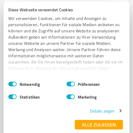
Satz & Druck – Druckerei und Werbetechnik mit
Diese Webseite verwendet Cookies
kreativer Gestaltung und Qualität
Wir verwenden Cookies, um Inhalte und Anzeigen zu
personalisieren, Funktionen für soziale Medien anbieten zu
DRUCKEREI
WERBETECHNIK
FLYER
BROSCHÜREN
können und die Zugriffe auf unsere Website zu analysieren.
VISITENKARTEN
Außerdem geben wir Informationen zu Ihrer Verwendung
unserer Website an unsere Partner für soziale Medien,
Sehlder Str. 21, 31008 Elze
Werbung und Analysen weiter. Unsere Partner führen diese
Tel. 05068 8000
info@druckerei-elze.de
Informationen möglicherweise mit weiteren Daten
druckerei-elze.de/
zusammen, die Sie ihnen bereitgestellt haben oder die sie im
Rahmen Ihrer Nutzung der Dienste gesammelt haben.
4,90 / 5,00
Einwilligungsauswahl
Impressum
|
Datenschutzbestimmungen
Notwendig
Präferenzen
16
Bewertungen
(1 Quelle)
Statistiken
Marketing
Details zeigen
7
Produktion
GMPTEC GmbH Gronau (Leine)
ALLE ZULASSEN
Hersteller von GMP-konformen Lösungen für