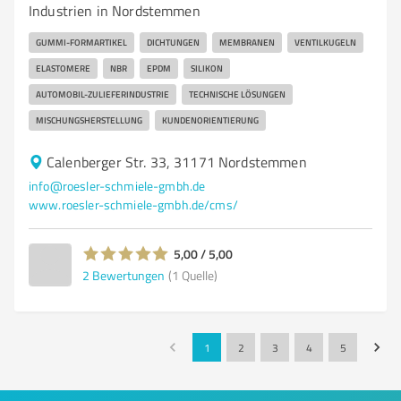
Industrien in Nordstemmen
GUMMI-FORMARTIKEL
DICHTUNGEN
MEMBRANEN
VENTILKUGELN
ELASTOMERE
NBR
EPDM
SILIKON
AUTOMOBIL-ZULIEFERINDUSTRIE
TECHNISCHE LÖSUNGEN
MISCHUNGSHERSTELLUNG
KUNDENORIENTIERUNG
Calenberger Str. 33, 31171 Nordstemmen
info@roesler-schmiele-gmbh.de
www.roesler-schmiele-gmbh.de/cms/
5,00 / 5,00
2
Bewertungen
(1 Quelle)
1
2
3
4
5