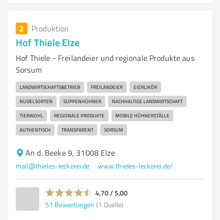
2
Produktion
Hof Thiele Elze
Hof Thiele - Freilandeier und regionale Produkte aus
Sorsum
LANDWIRTSCHAFTSBETRIEB
FREILANDEIER
EIERLIKÖR
NUDELSORTEN
SUPPENHÜHNER
NACHHALTIGE LANDWIRTSCHAFT
TIERWOHL
REGIONALE PRODUKTE
MOBILE HÜHNERSTÄLLE
AUTHENTISCH
TRANSPARENT
SORSUM
An d. Beeke 9, 31008 Elze
mail@thieles-leckerei.de
www.thieles-leckerei.de/
4,70 / 5,00
51
Bewertungen
(1 Quelle)