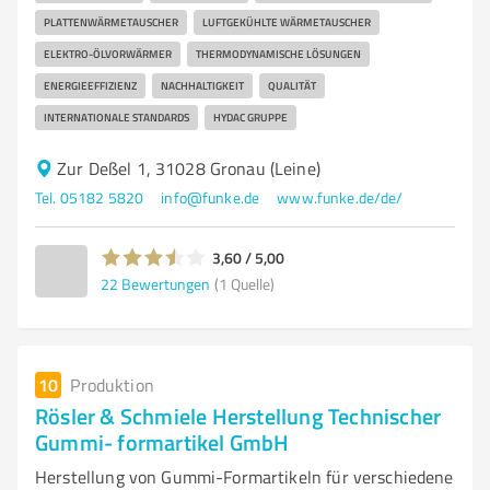
PLATTENWÄRMETAUSCHER
LUFTGEKÜHLTE WÄRMETAUSCHER
ELEKTRO-ÖLVORWÄRMER
THERMODYNAMISCHE LÖSUNGEN
ENERGIEEFFIZIENZ
NACHHALTIGKEIT
QUALITÄT
INTERNATIONALE STANDARDS
HYDAC GRUPPE
Zur Deßel 1, 31028 Gronau (Leine)
Tel. 05182 5820
info@funke.de
www.funke.de/de/
3,60 / 5,00
22
Bewertungen
(1 Quelle)
10
Produktion
Rösler & Schmiele Herstellung Technischer
Gummi- formartikel GmbH
Herstellung von Gummi-Formartikeln für verschiedene