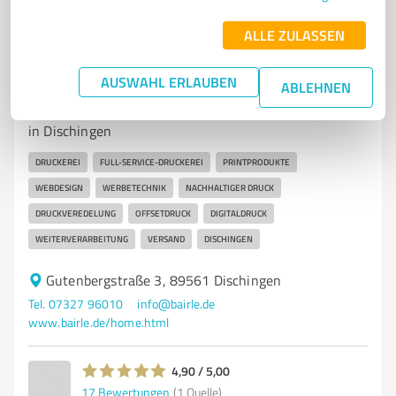
ALLE ZULASSEN
7
Produktion
BAIRLE Druck & Medien GmbH
AUSWAHL ERLAUBEN
ABLEHNEN
Full-Service-Druckerei für individuelle Drucklösungen
in Dischingen
DRUCKEREI
FULL-SERVICE-DRUCKEREI
PRINTPRODUKTE
WEBDESIGN
WERBETECHNIK
NACHHALTIGER DRUCK
DRUCKVEREDELUNG
OFFSETDRUCK
DIGITALDRUCK
WEITERVERARBEITUNG
VERSAND
DISCHINGEN
Gutenbergstraße 3, 89561 Dischingen
Tel. 07327 96010
info@bairle.de
www.bairle.de/home.html
4,90 / 5,00
17
Bewertungen
(1 Quelle)