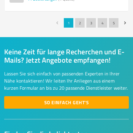
1
2
3
4
5
Keine Zeit für lange Recherchen und E-
Mails? Jetzt Angebote empfangen!
Lassen Sie sich einfach von passenden Experten in Ihrer
Nähe kontaktieren! Wir leiten Ihr Anliegen aus einem
kurzen Formular an bis zu 20 passende Dienstleister weiter.
SO EINFACH GEHT'S