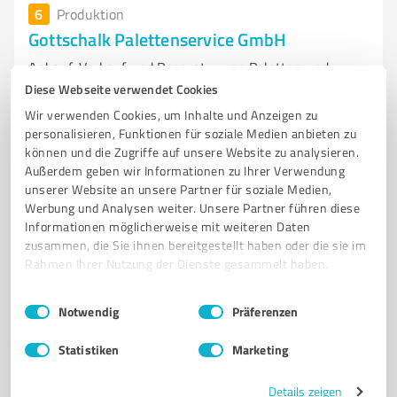
6
Produktion
Gottschalk Palettenservice GmbH
Ankauf, Verkauf und Reparatur von Paletten und
Lademitteln in Heidenheim
Diese Webseite verwendet Cookies
Wir verwenden Cookies, um Inhalte und Anzeigen zu
PALETTENSERVICE
EUROPALETTEN
EINWEGPALETTEN
personalisieren, Funktionen für soziale Medien anbieten zu
GITTERBOXEN
REPARATURSERVICE
ANKAUF
VERKAUF
können und die Zugriffe auf unsere Website zu analysieren.
Außerdem geben wir Informationen zu Ihrer Verwendung
MIETLÖSUNGEN
LADEMITTEL
HEIDENHEIM
UMWELTSCHUTZ
unserer Website an unsere Partner für soziale Medien,
TAUSCHSERVICE
Werbung und Analysen weiter. Unsere Partner führen diese
Informationen möglicherweise mit weiteren Daten
Am Jagdschlößle 50, 89520 Heidenheim an der
zusammen, die Sie ihnen bereitgestellt haben oder die sie im
Brenz
Rahmen Ihrer Nutzung der Dienste gesammelt haben.
info@gottschalk-paletten.de
Einwilligungsauswahl
Impressum
|
Datenschutzbestimmungen
www.gottschalk-paletten.de/
Notwendig
Präferenzen
Statistiken
Marketing
4,30 / 5,00
30
Bewertungen
(1 Quelle)
Details zeigen