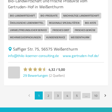
Bio-Landwirtschaft und frische Produkte vom
Gertruden-Hof in Weißenthurm
BIO-LANDWIRTSCHAFT
BIO-PRODUKTE
NACHHALTIGE LANDWIRTSCHAFT
ÖKOLOGISCHE LEBENSMITTEL
REGIONALE SPEZIALITÄTEN
BIO-KISTE
UMWELTFREUNDLICHER SERVICE
FRISCHES OBST
FRISCHES GEMÜSE
MEHRWEGVERPACKUNGEN
KUNDENSERVICE
WEISSENTHURM
Saffiger Str. 75, 56575 Weißenthurm
info@thilo-koerner-consulting.de
www.gertruden-hof.de/
4,32 / 5,00
29
Bewertungen
(2 Quellen)
1
2
3
4
5
…
10