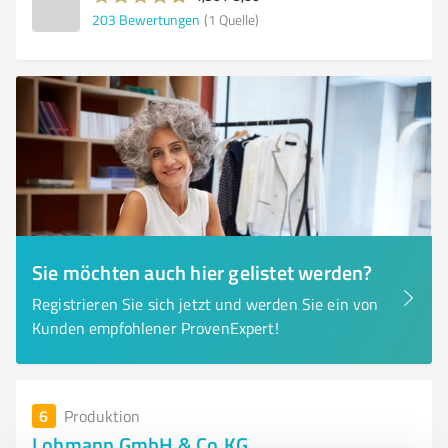
203
Bewertungen
(1 Quelle)
Sie möchten auch hier gelistet werden?
Registrieren Sie sich jetzt und werden Sie ein von
Kunden empfohlener ProvenExpert!
6
Produktion
Lohmann GmbH & Co.KG