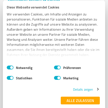
Lohmann GmbH & Co.KG – Innovative Klebelösungen
Diese Webseite verwendet Cookies
für Industrie und Automotive
Wir verwenden Cookies, um Inhalte und Anzeigen zu
personalisieren, Funktionen für soziale Medien anbieten zu
KLEBEBÄNDER
ADHESIVE BONDING
AUTOMOTIVE KLEBELÖSUNGEN
können und die Zugriffe auf unsere Website zu analysieren.
MEDIZINTECHNIK KLEBSTOFFE
MULTIFUNKTIONALE KLEBEBÄNDER
Außerdem geben wir Informationen zu Ihrer Verwendung
unserer Website an unsere Partner für soziale Medien,
Irlicher Str. 55, 56567 Neuwied
Werbung und Analysen weiter. Unsere Partner führen diese
Informationen möglicherweise mit weiteren Daten
Tel. 02631 340
info@lohmann-tapes.com
zusammen, die Sie ihnen bereitgestellt haben oder die sie im
lohmann-tapes.com/home
Rahmen Ihrer Nutzung der Dienste gesammelt haben.
4,60 / 5,00
Einwilligungsauswahl
Impressum
|
Datenschutzbestimmungen
Notwendig
Präferenzen
71
Bewertungen
(1 Quelle)
Statistiken
Marketing
Details zeigen
7
Produktion
Durwen Maschinenbau GmbH
ALLE ZULASSEN
Hochwertige Anbaugeräte für Gabelstapler von