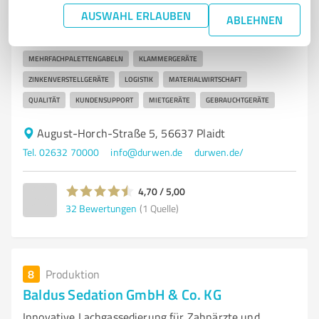
Durwen Maschinenbau GmbH
AUSWAHL ERLAUBEN
ABLEHNEN
MASCHINENBAU
ANBAUGERÄTE
GABELSTAPLER
MEHRFACHPALETTENGABELN
KLAMMERGERÄTE
ZINKENVERSTELLGERÄTE
LOGISTIK
MATERIALWIRTSCHAFT
QUALITÄT
KUNDENSUPPORT
MIETGERÄTE
GEBRAUCHTGERÄTE
August-Horch-Straße 5, 56637 Plaidt
Tel. 02632 70000
info@durwen.de
durwen.de/
4,70 / 5,00
32
Bewertungen
(1 Quelle)
8
Produktion
Baldus Sedation GmbH & Co. KG
Innovative Lachgassedierung für Zahnärzte und