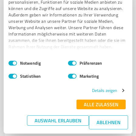
personalisieren, Funktionen für soziale Medien anbieten zu
WEINGUT
RHEINGAU
BALTHASAR RESS
WEINBAU
ÖKOLOGISCH
können und die Zugriffe auf unsere Website zu analysieren.
RIESLING
PINOT NOIR
WEINPROBEN
VINOTHEK
Außerdem geben wir Informationen zu Ihrer Verwendung
unserer Website an unsere Partner für soziale Medien,
REBSTOCKPACHT
WEINBAR
HATTENHEIM
Werbung und Analysen weiter. Unsere Partner führen diese
Informationen möglicherweise mit weiteren Daten
Rheinallee 50, 65347 Eltville am Rhein
zusammen, die Sie ihnen bereitgestellt haben oder die sie im
Tel. 06723 91950
info@balthasar-ress.de
Rahmen Ihrer Nutzung der Dienste gesammelt haben.
www.balthasar-ress.de/
Einwilligungsauswahl
Impressum
|
Datenschutzbestimmungen
Notwendig
Präferenzen
4,60 / 5,00
109
Bewertungen
(1 Quelle)
Statistiken
Marketing
Details zeigen
7
Produktion
ALLE ZULASSEN
Weingut Schumann-Nägler - Geisenheim
AUSWAHL ERLAUBEN
Weingut Schumann-Nägler - Traditionelle Weine aus
ABLEHNEN
Geisenheim im Rheingau