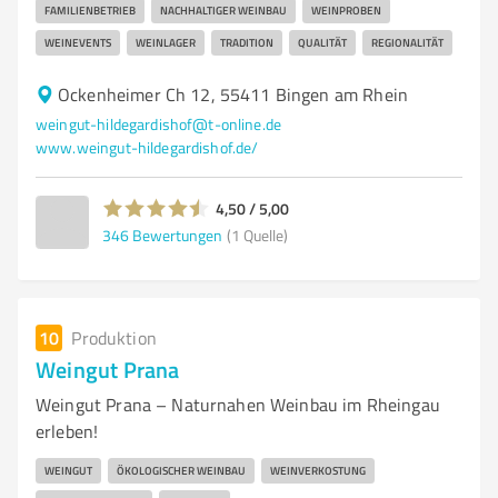
FAMILIENBETRIEB
NACHHALTIGER WEINBAU
WEINPROBEN
WEINEVENTS
WEINLAGER
TRADITION
QUALITÄT
REGIONALITÄT
Ockenheimer Ch 12, 55411 Bingen am Rhein
weingut-hildegardishof@t-online.de
www.weingut-hildegardishof.de/
4,50 / 5,00
346
Bewertungen
(1 Quelle)
10
Produktion
Weingut Prana
Weingut Prana – Naturnahen Weinbau im Rheingau
erleben!
WEINGUT
ÖKOLOGISCHER WEINBAU
WEINVERKOSTUNG