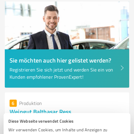
Sie möchten auch hier gelistet werden?
Registrieren Sie sich jetzt und werden Sie ein von
Kunden empfohlener ProvenExpert!
6
Produktion
Weingut Balthasar Ress
Hochwertige Weine und Weinproben im Weingut
Diese Webseite verwendet Cookies
Balthasar Ress Hattenheim
Wir verwenden Cookies, um Inhalte und Anzeigen zu