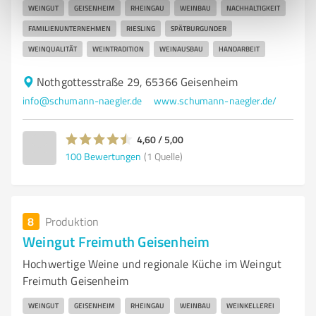
WEINGUT
GEISENHEIM
RHEINGAU
WEINBAU
NACHHALTIGKEIT
FAMILIENUNTERNEHMEN
RIESLING
SPÄTBURGUNDER
WEINQUALITÄT
WEINTRADITION
WEINAUSBAU
HANDARBEIT
Nothgottesstraße 29, 65366 Geisenheim
info@schumann-naegler.de
www.schumann-naegler.de/
4,60 / 5,00
100
Bewertungen
(1 Quelle)
8
Produktion
Weingut Freimuth Geisenheim
Hochwertige Weine und regionale Küche im Weingut
Freimuth Geisenheim
WEINGUT
GEISENHEIM
RHEINGAU
WEINBAU
WEINKELLEREI