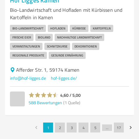
Hof Ligges Kamen
Bio-Landwirtschaft und Hofladen mit Kürbissen und
Kartoffeln in Kamen
BIO-LANDWIRTSCHAFT
HOFLADEN
KÜRBISSE
KARTOFFELN
FRISCHE EIER
BIOLAND
NACHHALTIGE LANDWIRTSCHAFT
VERANSTALTUNGEN
SCHNITZKURSE
DEKORATIONEN
REGIONALE PRODUKTE
GESUNDE ERNÄHRUNG
Afferder Str. 1, 59174 Kamen
info@hof-ligges.de
hof-ligges.de/
4,60 / 5,00
588
Bewertungen
(1 Quelle)
1
2
3
4
5
…
17