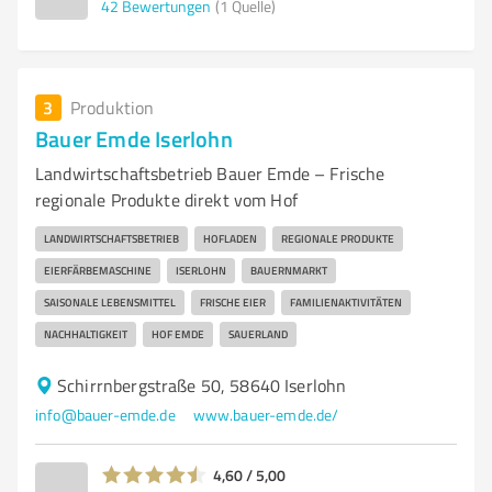
42
Bewertungen
(1 Quelle)
3
Produktion
Bauer Emde Iserlohn
Landwirtschaftsbetrieb Bauer Emde – Frische
regionale Produkte direkt vom Hof
LANDWIRTSCHAFTSBETRIEB
HOFLADEN
REGIONALE PRODUKTE
EIERFÄRBEMASCHINE
ISERLOHN
BAUERNMARKT
SAISONALE LEBENSMITTEL
FRISCHE EIER
FAMILIENAKTIVITÄTEN
NACHHALTIGKEIT
HOF EMDE
SAUERLAND
Schirrnbergstraße 50, 58640 Iserlohn
info@bauer-emde.de
www.bauer-emde.de/
4,60 / 5,00