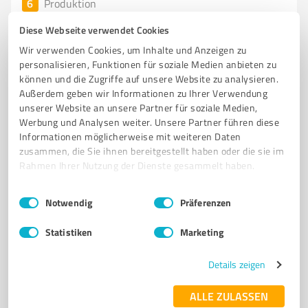
6
Produktion
Neumann Spaltband GmbH
Diese Webseite verwendet Cookies
Neumann Spaltband GmbH – Stahl-Service mit
Wir verwenden Cookies, um Inhalte und Anzeigen zu
optimaler Logistik und hoher Qualität
personalisieren, Funktionen für soziale Medien anbieten zu
können und die Zugriffe auf unsere Website zu analysieren.
STAHL-SERVICE
SPALTBAND
LOGISTIK
STAHLVERARBEITUNG
Außerdem geben wir Informationen zu Ihrer Verwendung
SERVICE-CENTER
unserer Website an unsere Partner für soziale Medien,
Werbung und Analysen weiter. Unsere Partner führen diese
Rausinger Str. 102, 59439 Holzwickede
Informationen möglicherweise mit weiteren Daten
zusammen, die Sie ihnen bereitgestellt haben oder die sie im
info@neumann-spaltband.de
Rahmen Ihrer Nutzung der Dienste gesammelt haben.
www.neumann-spaltband.de/
Einwilligungsauswahl
Impressum
|
Datenschutzbestimmungen
Notwendig
Präferenzen
4,80 / 5,00
61
Bewertungen
(1 Quelle)
Statistiken
Marketing
Details zeigen
7
Produktion
ALLE ZULASSEN
Hähnchenhof zur Nieden🐓