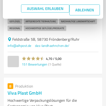
Hähnchenhof zur Nieden – Nachhaltiges Geflügel aus
AUSWAHL ERLAUBEN
ABLEHNEN
artgerechter Haltung in NRW
GEFLÜGEL
ARTGERECHTE TIERHALTUNG
NACHHALTIGE LANDWIRTSCHAFT
REGIONAL
HOCHWERTIGE GEFLÜGELPRODUKTE
Feldstraße 5B, 58730 Fröndenberg/Ruhr
info@alhpost.de
das-landhaehnchen.de/
4,70 / 5,00
151
Bewertungen
(1 Quelle)
8
Produktion
Viva Plast GmbH
Hochwertige Verpackungslösungen für die