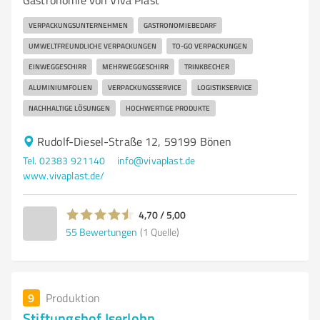
Gastronomie von Viva Plast
VERPACKUNGSUNTERNEHMEN
GASTRONOMIEBEDARF
UMWELTFREUNDLICHE VERPACKUNGEN
TO-GO VERPACKUNGEN
EINWEGGESCHIRR
MEHRWEGGESCHIRR
TRINKBECHER
ALUMINIUMFOLIEN
VERPACKUNGSSERVICE
LOGISTIKSERVICE
NACHHALTIGE LÖSUNGEN
HOCHWERTIGE PRODUKTE
Rudolf-Diesel-Straße 12, 59199 Bönen
Tel. 02383 921140
info@vivaplast.de
www.vivaplast.de/
4,70 / 5,00
55
Bewertungen
(1 Quelle)
9
Produktion
Stiftungshof Iserlohn