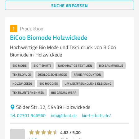
SUCHE ANPASSEN
1
Produktion
BiCoo Biomode Holzwickede
Hochwertige Bio Mode und Textildruck von BiCoo
Biomode in Holzwickede
BIO MODE
BIO T-SHIRTS
NACHHALTIGE TEXTILIEN
BIO BAUMWOLLE
TEXTILDRUCK
ÖKOLOGISCHE MODE
FAIRE PRODUKTION
HOLZWICKEDE
BIO HOODIES
UMWELTFREUNDLICHE KLEIDUNG
TEXTILUNTERNEHMEN
BIO CASUAL WEAR
Sölder Str. 32, 59439 Holzwickede
Tel. 02301 946960
info@tbint.de
bio-t-shirts.de/
4,62 / 5,00