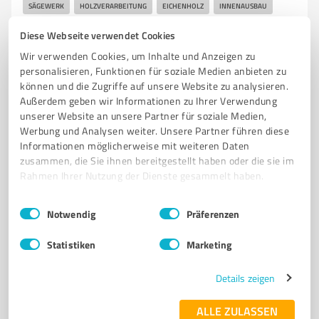
SÄGEWERK
HOLZVERARBEITUNG
EICHENHOLZ
INNENAUSBAU
MÖBELPRODUKTION
NACHHALTIGKEIT
QUALITÄT
SPESSART
Diese Webseite verwendet Cookies
STEIGERWALD
LAUBHÖLZER
NADELHÖLZER
HOLZPRODUKTE
Wir verwenden Cookies, um Inhalte und Anzeigen zu
personalisieren, Funktionen für soziale Medien anbieten zu
Zur Fuchsenmühle 15, 97353
können und die Zugriffe auf unsere Website zu analysieren.
Wiesentheid/Reupelsdorf
Außerdem geben wir Informationen zu Ihrer Verwendung
unserer Website an unsere Partner für soziale Medien,
info@saegewerk-mueller-gmbh.de
Werbung und Analysen weiter. Unsere Partner führen diese
www.xn--sgewerk-mller-bfb28a.de/
Informationen möglicherweise mit weiteren Daten
zusammen, die Sie ihnen bereitgestellt haben oder die sie im
4,60 / 5,00
Rahmen Ihrer Nutzung der Dienste gesammelt haben.
12
Bewertungen
(1 Quelle)
Einwilligungsauswahl
Impressum
|
Datenschutzbestimmungen
Notwendig
Präferenzen
Statistiken
Marketing
7
Produktion
Öko Obst Rauch GbR
Details zeigen
Öko Obst Rauch GbR - Bio Obstbau und Herstellung
ALLE ZULASSEN
von Säften und Cidre