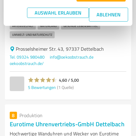
BIO-LANDWIRTSCHAFT
ÖKOLOGISCHER OBSTBAU
TAFELÄPFEL
AUSWAHL ERLAUBEN
ABLEHNEN
ZWETSCHGEN
BIRNEN
APFELSAFT
CIDRE
NACHHALTIGER ANBAU
ARTENVIELFALT
NATURLAND
GESUNDE LEBENSMITTEL
UMWELT- UND NATURSCHUTZ
Prosselsheimer Str. 43, 97337 Dettelbach
Tel. 09324 980480
info@oekoobstrauch.de
oekoobstrauch.de/
4,60 / 5,00
5
Bewertungen
(1 Quelle)
8
Produktion
Eurotime Uhrenvertriebs-GmbH Dettelbach
Hochwertige Wanduhren und Wecker von Eurotime