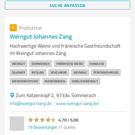
SUCHE ANPASSEN
1
Produktion
Weingut Johannes Zang
Hochwertige Weine und fränkische Gastfreundschaft
im Weingut Johannes Zang
WEINGUT
SOMMERACH
FRÄNKISCHE WEINE
HANDLESE
SILVANER
RIESLING
SCHEUREBE
WEINBAU
FERIENWOHNUNG
WEINVERKOSTUNG
MAINFRANKEN
FAMILIENWEINGUT
Zum Katzenkopf 2, 97334 Sommerach
info@weingut-zang.de
www.weingut-zang.de/
4,70 / 5,00
79
Bewertungen
(1 Quelle)