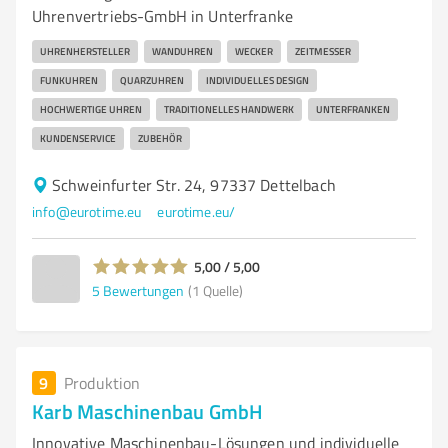
Uhrenvertriebs-GmbH in Unterfranke
UHRENHERSTELLER
WANDUHREN
WECKER
ZEITMESSER
FUNKUHREN
QUARZUHREN
INDIVIDUELLES DESIGN
HOCHWERTIGE UHREN
TRADITIONELLES HANDWERK
UNTERFRANKEN
KUNDENSERVICE
ZUBEHÖR
Schweinfurter Str. 24, 97337 Dettelbach
info@eurotime.eu
eurotime.eu/
5,00 / 5,00
5
Bewertungen
(1 Quelle)
9
Produktion
Karb Maschinenbau GmbH
Innovative Maschinenbau-Lösungen und individuelle