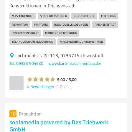
Konstruktionen in Prichsenstad
MASCHINENBAU
SONDERMASCHINEN
KONSTRUKTION
FERTIGUNG
REPARATUR
WARTUNG
INDIVIDUELLE LÖSUNGEN
PRICHSENSTADT
INNOVATIONSKRAFT
KUNDENORIENTIERUNG
TECHNOLOGISCHE INNOVATION
MASCHINENBAUUNTERNEHMEN
Lochmühlstraße 113, 97357 Prichsenstadt
Tel. 09383 904930
www.karb-maschinenbau.de/
5,00 / 5,00
4
Bewertungen
(1 Quelle)
10
Produktion
soolamedia powered by Das Triebwerk
GmbH