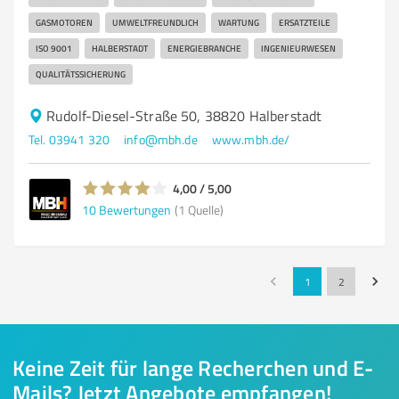
GASMOTOREN
UMWELTFREUNDLICH
WARTUNG
ERSATZTEILE
ISO 9001
HALBERSTADT
ENERGIEBRANCHE
INGENIEURWESEN
QUALITÄTSSICHERUNG
Rudolf-Diesel-Straße 50, 38820 Halberstadt
Tel. 03941 320
info@mbh.de
www.mbh.de/
4,00 / 5,00
10
Bewertungen
(1 Quelle)
1
2
Keine Zeit für lange Recherchen und E-
Mails? Jetzt Angebote empfangen!