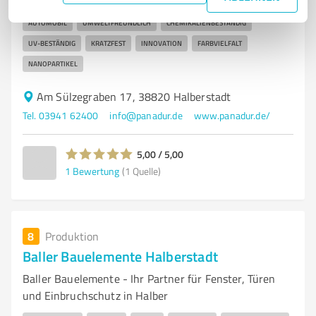
POLYUREA
OBERFLÄCHENBESCHICHTUNG
HERSTELLER
BAU
AUTOMOBIL
UMWELTFREUNDLICH
CHEMIKALIENBESTÄNDIG
UV-BESTÄNDIG
KRATZFEST
INNOVATION
FARBVIELFALT
NANOPARTIKEL
Am Sülzegraben 17, 38820 Halberstadt
Tel. 03941 62400
info@panadur.de
www.panadur.de/
5,00 / 5,00
1
Bewertung
(1 Quelle)
8
Produktion
Baller Bauelemente Halberstadt
Baller Bauelemente - Ihr Partner für Fenster, Türen
und Einbruchschutz in Halber