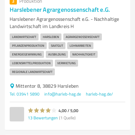
3
Produktion
Harslebener Agrargenossenschaft e.G.
Harslebener Agrargenossenschaft e.G. - Nachhaltige
Landwirtschaft im Landkreis H
LANDWIRTSCHAFT
HARSLEBEN
AGRARGENOSSENSCHAFT
PFLANZENPRODUKTION
SAATGUT
LOHNARBEITEN
ENERGIEGEWINNUNG
AUSBILDUNG
NACHHALTIGKEIT
LEBENSMITTELPRODUKTION
VERMIETUNG
REGIONALE LANDWIRTSCHAFT
Mittentor 8, 38829 Harsleben
Tel. 03941 5890
info@harleb-hag.de
harleb-hag.de/
4,00 / 5,00
13
Bewertungen
(1 Quelle)