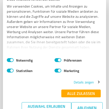
HALBERSTADT
QUALITÄT
NACHHALTIGKEIT
MÖBELINDUSTRIE
Wir verwenden Cookies, um Inhalte und Anzeigen zu
HYGIENE
BAUINDUSTRIE
FILTRATION
AUTOMOBILINDUSTRIE
personalisieren, Funktionen für soziale Medien anbieten zu
können und die Zugriffe auf unsere Website zu analysieren.
ÖKOSTROM
Außerdem geben wir Informationen zu Ihrer Verwendung
unserer Website an unsere Partner für soziale Medien,
Osttangente 17, 38820 Halberstadt
Werbung und Analysen weiter. Unsere Partner führen diese
Tel. 03941 5954300
info@agro-nonwoven.com
Informationen möglicherweise mit weiteren Daten
www.agro-nonwoven.com/
zusammen, die Sie ihnen bereitgestellt haben oder die sie im
Rahmen Ihrer Nutzung der Dienste gesammelt haben.
4,00 / 5,00
Einwilligungsauswahl
Impressum
|
Datenschutzbestimmungen
15
Bewertungen
(1 Quelle)
Notwendig
Präferenzen
Statistiken
Marketing
7
Produktion
Details zeigen
Panadur GmbH
ALLE ZULASSEN
Innovative Polyurea-
Oberflächenbeschichtungssysteme von Panadur GmbH
AUSWAHL ERLAUBEN
ABLEHNEN