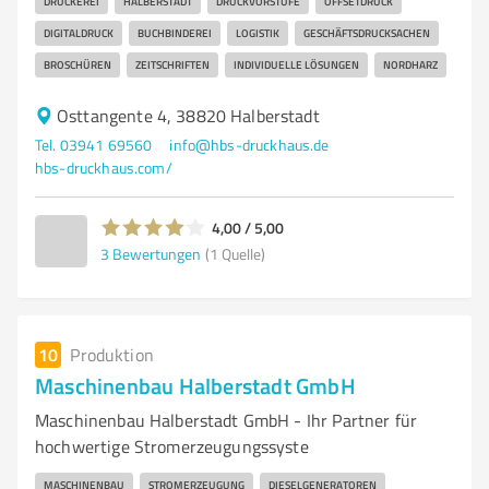
DRUCKEREI
HALBERSTADT
DRUCKVORSTUFE
OFFSETDRUCK
DIGITALDRUCK
BUCHBINDEREI
LOGISTIK
GESCHÄFTSDRUCKSACHEN
BROSCHÜREN
ZEITSCHRIFTEN
INDIVIDUELLE LÖSUNGEN
NORDHARZ
Osttangente 4, 38820 Halberstadt
Tel. 03941 69560
info@hbs-druckhaus.de
hbs-druckhaus.com/
4,00 / 5,00
3
Bewertungen
(1 Quelle)
10
Produktion
Maschinenbau Halberstadt GmbH
Maschinenbau Halberstadt GmbH - Ihr Partner für
hochwertige Stromerzeugungssyste
MASCHINENBAU
STROMERZEUGUNG
DIESELGENERATOREN