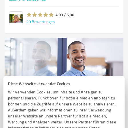
4,93 / 5,00
20
Bewertungen
Diese Webseite verwendet Cookies
Wir verwenden Cookies, um Inhalte und Anzeigen zu
Sie möchten auch hier gelistet werden?
personalisieren, Funktionen für soziale Medien anbieten zu
Registrieren Sie sich jetzt und werden Sie ein von
können und die Zugriffe auf unsere Website zu analysieren.
Kunden empfohlener ProvenExpert!
Außerdem geben wir Informationen zu Ihrer Verwendung
unserer Website an unsere Partner für soziale Medien,
Werbung und Analysen weiter. Unsere Partner führen diese
Informationen möglicherweise mit weiteren Daten