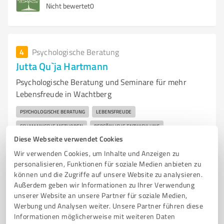
Nicht bewertet
0
4
Psychologische Beratung
Jutta Qu`ja Hartmann
Psychologische Beratung und Seminare für mehr
Lebensfreude in Wachtberg
PSYCHOLOGISCHE BERATUNG
LEBENSFREUDE
SCHAMANISCHE METHODEN
PERSÖNLICHE ENTWICKLUNG
Diese Webseite verwendet Cookies
INNERE BLOCKADEN
SEMINARE
WACHTBERG
Wir verwenden Cookies, um Inhalte und Anzeigen zu
INDIVIDUELLE BEGLEITUNG
VERTRAUEN
VITALITÄT
personalisieren, Funktionen für soziale Medien anbieten zu
LEBENSQUALITÄT
HEILUNGSANSÄTZE
können und die Zugriffe auf unsere Website zu analysieren.
Außerdem geben wir Informationen zu Ihrer Verwendung
Auf dem Schülen 3, 53902 Bad Münstereifel
unserer Website an unsere Partner für soziale Medien,
Werbung und Analysen weiter. Unsere Partner führen diese
kontakt@quja.de
www.quja.de/
Informationen möglicherweise mit weiteren Daten