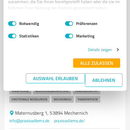
zusammen, die Sie ihnen bereitgestellt haben oder die sie im
0,00 / 5,00
Rahmen Ihrer Nutzung der Dienste gesammelt haben.
Nicht bewertet
0
Einwilligungsauswahl
Impressum
|
Datenschutzbestimmungen
Notwendig
Präferenzen
Statistiken
Marketing
5
Psychologische Beratung
Praxis Willems Mechernich
Details zeigen
Psychologische Beratung und Paartherapie in
ALLE ZULASSEN
Mechernich - Praxis Willems
PSYCHOLOGISCHE BERATUNG
PAARTHERAPIE
EINZELBERATUNG
AUSWAHL ERLAUBEN
ABLEHNEN
ACHTSAMKEIT
STRESSBEWÄLTIGUNG
GESTALTTHERAPIE
MBSR-KURSE
BEZIEHUNGSKOMPETENZ
LEBENSQUALITÄT
EMOTIONALE RESSOURCEN
MECHERNICH
PAARSYNTHESE
Maternusberg 1, 53894 Mechernich
info@praxiswillems.de
praxiswillems.de/