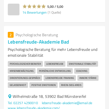
5,00 / 5,00
14
Bewertungen
(1 Quelle)
2
Psychologische Beratung
Lebensfreude-Akademie Bad
Psychologische Beratung für mehr Lebensfreude und
emotionale Stabilität
PSYCHOLOGISCHER BERATER
LEBENSFREUDE
EMOTIONALE STABILITÄT
KRISENBEWÄLTIGUNG
PERSÖNLICHE ENTWICKLUNG
COACHING
ORIENTIERUNGS-GESPRÄCH
LEBENSFREUDE-TRAINING
INNERE STÄRKE
GELASSENHEIT
POSITIVE EMOTIONEN
RHEIN-SIEG-KREIS
Wilhelmstraße 18, 53902 Bad Münstereifel
Tel. 02257 4290010
lebensfreude-akademie@email.de
www.lebensfreude-akademie.com/