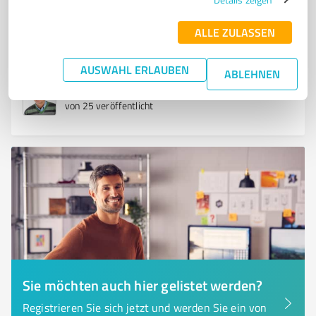
Im Hopfengarten 5, 35394 Gießen
Tel. +49 1512 8822764
ALLE ZULASSEN
Huss@hypnosetherapie-hessen.de
www.hypnosetherapie-hessen.de
AUSWAHL ERLAUBEN
ABLEHNEN
1
Bewertung
von 25 veröffentlicht
Sie möchten auch hier gelistet werden?
Registrieren Sie sich jetzt und werden Sie ein von