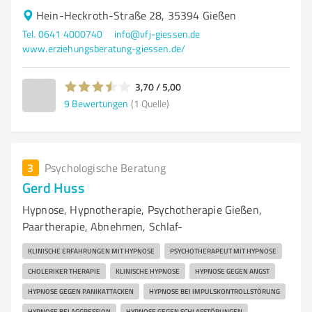
Hein-Heckroth-Straße 28, 35394 Gießen
Tel. 0641 4000740
info@vfj-giessen.de
www.erziehungsberatung-giessen.de/
3,70 / 5,00
9
Bewertungen
(1 Quelle)
3
Psychologische Beratung
Gerd Huss
Hypnose, Hypnotherapie, Psychotherapie Gießen,
Paartherapie, Abnehmen, Schlaf-
KLINISCHE ERFAHRUNGEN MIT HYPNOSE
PSYCHOTHERAPEUT MIT HYPNOSE
CHOLERIKER THERAPIE
KLINISCHE HYPNOSE
HYPNOSE GEGEN ANGST
HYPNOSE GEGEN PANIKATTACKEN
HYPNOSE BEI IMPULSKONTROLLSTÖRUNG
HYPNOSE BEI AGGRESSION
HYPNOSE GEGEN SCHLAFSTÖRUNGEN