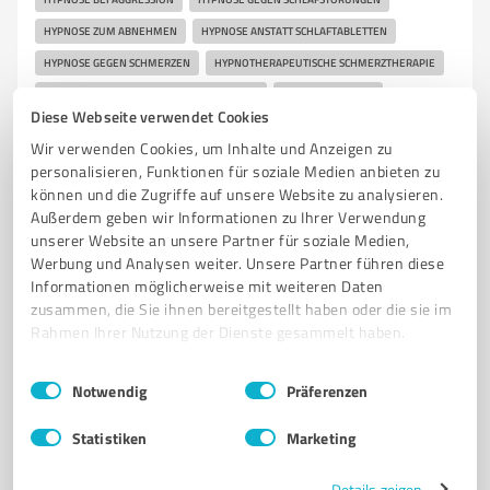
HYPNOSE ZUM ABNEHMEN
HYPNOSE ANSTATT SCHLAFTABLETTEN
HYPNOSE GEGEN SCHMERZEN
HYPNOTHERAPEUTISCHE SCHMERZTHERAPIE
POSTTRAUMATISCHE BELASTUNGSSTÖRUNG
TRAUMATHERAPIE
Diese Webseite verwendet Cookies
FLUGANGST
KONZENTRATIONSSTÖRUNGEN
COACHINGPARTNER
Wir verwenden Cookies, um Inhalte und Anzeigen zu
HYPNOSE
PANIKATTACKEN
HYPNOSE BEI ANGSSTÖRUNG
personalisieren, Funktionen für soziale Medien anbieten zu
GEWICHTSREDUKTION
PRÜFUNGSÄNGSTE
PAARTHERAPIE
können und die Zugriffe auf unsere Website zu analysieren.
Außerdem geben wir Informationen zu Ihrer Verwendung
HYPNOSE GIESSEN
HYPNOTHERAPEUT BAD HOMBURG
unserer Website an unsere Partner für soziale Medien,
HYPNOTHERAPEUT FRANKFURT
HYPNOTHERAPEUT KRONBERG
Werbung und Analysen weiter. Unsere Partner führen diese
Informationen möglicherweise mit weiteren Daten
HYPNOTHERAPEUT GIESSEN
HYPNOTHERAPEUT TAUNUS
zusammen, die Sie ihnen bereitgestellt haben oder die sie im
BEHANDLUNG VON STRESS-SYMPTOMEN
Rahmen Ihrer Nutzung der Dienste gesammelt haben.
UNTERSTÜTZUNG UND THERAPIE BEI BURNOUT
Einwilligungsauswahl
Impressum
|
Datenschutzbestimmungen
PANIKATTACKEN BEIM AUTOFAHREN
Notwendig
Präferenzen
ANGSTZUSTÄNDE BEWÄLTIGEN MIT HYPNOSE
ANGST BEIM AUTOFAHREN
Statistiken
Marketing
SPRECHANGST THERAPIE MIT HYPNOSE
FREI SPRECHEN MIT HYPNOSE
Details zeigen