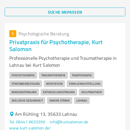
SUCHE ANPASSEN
1
Psychologische Beratung
Privatpraxis für Psychotherapie, Kurt
Salomon
Professionelle Psychotherapie und Traumatherapie in
Lahnau bei Kurt Salomon
PSYCHOTHERAPIE
TRAUMATHERAPIE
PAARTHERAPIE
STRESSBEWÄLTIGUNG
MEDITATION
FAMILIENAUFSTELLUNG
BINDUNGSTRAUMA
ENTWICKLUNGSTRAUMA
HEILPRAKTIKER
SEELISCHE GESUNDHEIT
INNERE STÄRKE
LAHNAU
Am Rühling 13, 35633 Lahnau
Tel. 06441 9633390
info@kurtsalomon.de
www.kurt-salomon.de/