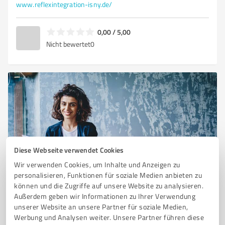
www.reflexintegration-isny.de/
0,00 / 5,00
Nicht bewertet
0
Diese Webseite verwendet Cookies
Wir verwenden Cookies, um Inhalte und Anzeigen zu
Sie möchten auch hier gelistet werden?
personalisieren, Funktionen für soziale Medien anbieten zu
können und die Zugriffe auf unsere Website zu analysieren.
Registrieren Sie sich jetzt und werden Sie ein von
Außerdem geben wir Informationen zu Ihrer Verwendung
Kunden empfohlener ProvenExpert!
unserer Website an unsere Partner für soziale Medien,
Werbung und Analysen weiter. Unsere Partner führen diese