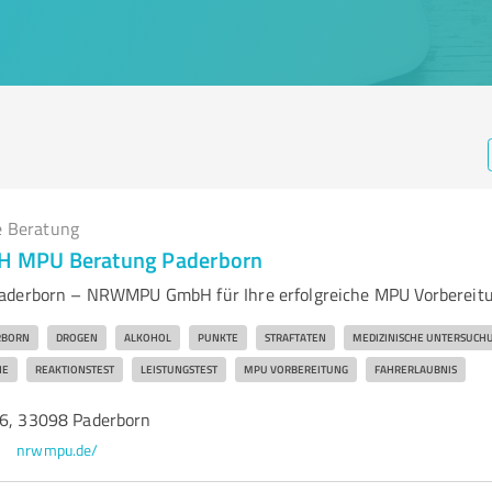
e Beratung
MPU Beratung Paderborn
aderborn – NRWMPU GmbH für Ihre erfolgreiche MPU Vorbereit
RBORN
DROGEN
ALKOHOL
PUNKTE
STRAFTATEN
MEDIZINISCHE UNTERSUCH
HE
REAKTIONSTEST
LEISTUNGSTEST
MPU VORBEREITUNG
FAHRERLAUBNIS
16, 33098 Paderborn
nrwmpu.de/