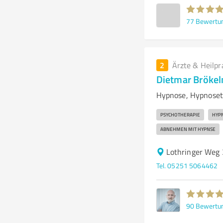
77
Bewertu
2
Ärzte & Heilpr
Dietmar Bröke
Hypnose, Hypnoset
PSYCHOTHERAPIE
HYP
ABNEHMEN MIT HYPNSE
Lothringer Weg 
Tel. 05251 5064462
90
Bewertu