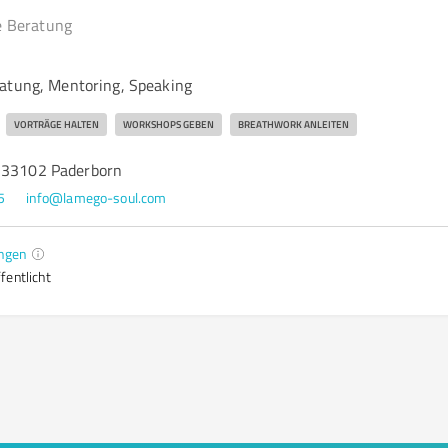
e Beratung
atung, Mentoring, Speaking
VORTRÄGE HALTEN
WORKSHOPS GEBEN
BREATHWORK ANLEITEN
, 33102 Paderborn
5
info@lamego-soul.com
ngen
fentlicht