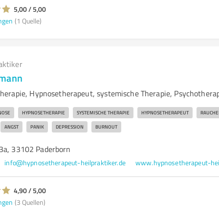
5,00 / 5,00
ngen
(1 Quelle)
aktiker
lmann
herapie, Hypnosetherapeut, systemische Therapie, Psychothera
NOSE
HYPNOSETHERAPIE
SYSTEMISCHE THERAPIE
HYPNOSETHERAPEUT
RAUCH
ANGST
PANIK
DEPRESSION
BURNOUT
3a, 33102 Paderborn
info@hypnosetherapeut-heilpraktiker.de
4,90 / 5,00
ngen
(3 Quellen)