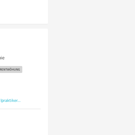
pie
ERENTWÖHUNG
www.hypnosetherapeut-heilpraktiker.de