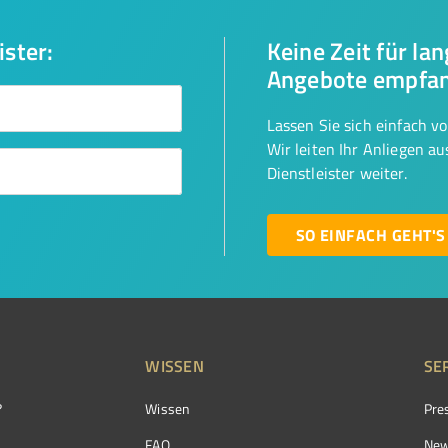
ister:
Keine Zeit für la
Angebote empfa
Lassen Sie sich einfach v
Wir leiten Ihr Anliegen a
Dienstleister weiter.
SO EINFACH GEHT'S
WISSEN
SE
?
Wissen
Pre
FAQ
New