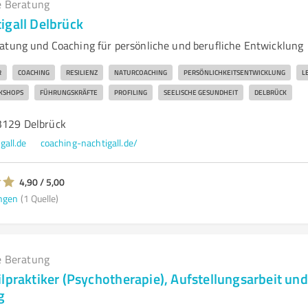
e Beratung
igall Delbrück
atung und Coaching für persönliche und berufliche Entwicklung
R
COACHING
RESILIENZ
NATURCOACHING
PERSÖNLICHKEITSENTWICKLUNG
L
KSHOPS
FÜHRUNGSKRÄFTE
PROFILING
SEELISCHE GESUNDHEIT
DELBRÜCK
33129 Delbrück
gall.de
coaching-nachtigall.de/
4,90 / 5,00
ngen
(1 Quelle)
e Beratung
lpraktiker (Psychotherapie), Aufstellungsarbeit und
g