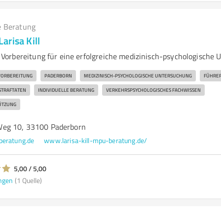
e Beratung
arisa Kill
orbereitung für eine erfolgreiche medizinisch-psychologische 
VORBEREITUNG
PADERBORN
MEDIZINISCH-PSYCHOLOGISCHE UNTERSUCHUNG
FÜHRER
STRAFTATEN
INDIVIDUELLE BERATUNG
VERKEHRSPSYCHOLOGISCHES FACHWISSEN
ÜTZUNG
eg 10, 33100 Paderborn
beratung.de
www.larisa-kill-mpu-beratung.de/
5,00 / 5,00
ngen
(1 Quelle)