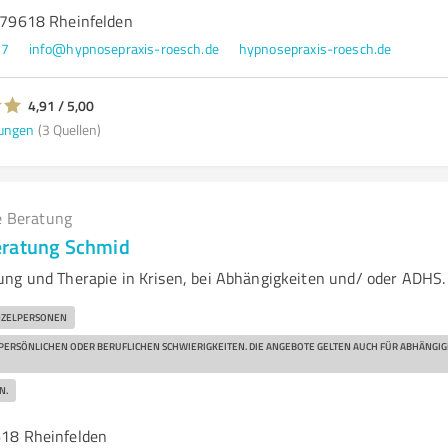
, 79618 Rheinfelden
37
info@hypnosepraxis-roesch.de
hypnosepraxis-roesch.de
4,91 / 5,00
ungen
(3 Quellen)
e Beratung
eratung Schmid
ng und Therapie in Krisen, bei Abhängigkeiten und/ oder ADHS.
INZELPERSONEN
 PERSÖNLICHEN ODER BERUFLICHEN SCHWIERIGKEITEN. DIE ANGEBOTE GELTEN AUCH FÜR ABHÄNGIG
N.
618 Rheinfelden