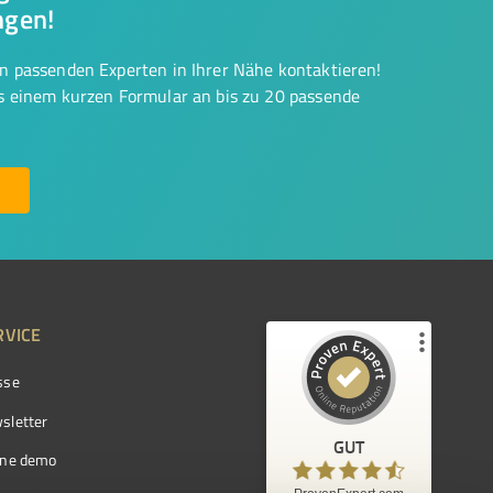
ngen!
on passenden Experten in Ihrer Nähe kontaktieren!
us einem kurzen Formular an bis zu 20 passende
RVICE
sse
Kundenbewertungen und Erfahrungen zu
ProvenExpert.com
sletter
GUT
%
97
GUT
ine demo
Empfehlungen auf