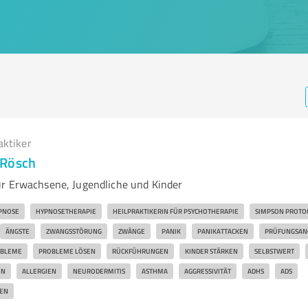
aktiker
 Rösch
r Erwachsene, Jugendliche und Kinder
PNOSE
HYPNOSETHERAPIE
HEILPRAKTIKERIN FÜR PSYCHOTHERAPIE
SIMPSON PROTO
ÄNGSTE
ZWANGSSTÖRUNG
ZWÄNGE
PANIK
PANIKATTACKEN
PRÜFUNGSAN
OBLEME
PROBLEME LÖSEN
RÜCKFÜHRUNGEN
KINDER STÄRKEN
SELBSTWERT
EN
ALLERGIEN
NEURODERMITIS
ASTHMA
AGGRESSIVITÄT
ADHS
ADS
EN