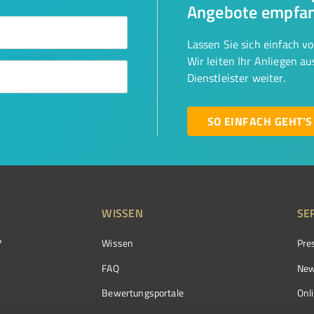
Angebote empfa
Lassen Sie sich einfach v
Wir leiten Ihr Anliegen a
Dienstleister weiter.
SO EINFACH GEHT'S
WISSEN
SE
?
Wissen
Pre
FAQ
New
Bewertungsportale
Onl