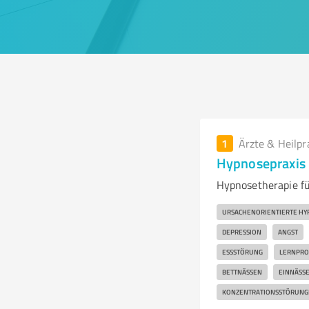
1
Ärzte & Heilpr
Hypnosepraxis
Hypnosetherapie fü
URSACHENORIENTIERTE HY
DEPRESSION
ANGST
ESSSTÖRUNG
LERNPR
BETTNÄSSEN
EINNÄSS
KONZENTRATIONSSTÖRUNG