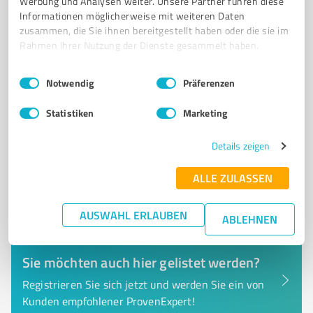
Werbung und Analysen weiter. Unsere Partner führen diese
Stauffenbergstraße 35, 74523 Schwäbisch Hall
Informationen möglicherweise mit weiteren Daten
kontakt@andreas-ziegner.de
www.andreas-ziegner.de/
zusammen, die Sie ihnen bereitgestellt haben oder die sie im
Rahmen Ihrer Nutzung der Dienste gesammelt haben.
0,00 / 5,00
Einwilligungsauswahl
Impressum
|
Datenschutzbestimmungen
Notwendig
Präferenzen
Nicht bewertet
0
Statistiken
Marketing
Details zeigen
ALLE ZULASSEN
AUSWAHL ERLAUBEN
ABLEHNEN
Sie möchten auch hier gelistet werden?
Registrieren Sie sich jetzt und werden Sie ein von
Kunden empfohlener ProvenExpert!