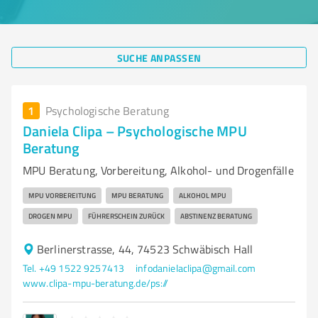
SUCHE ANPASSEN
1
Psychologische Beratung
Daniela Clipa – Psychologische MPU
Beratung
MPU Beratung, Vorbereitung, Alkohol- und Drogenfälle
MPU VORBEREITUNG
MPU BERATUNG
ALKOHOL MPU
DROGEN MPU
FÜHRERSCHEIN ZURÜCK
ABSTINENZ BERATUNG
Berlinerstrasse, 44, 74523 Schwäbisch Hall
Tel. +49 1522 9257413
infodanielaclipa@gmail.com
www.clipa-mpu-beratung.de/ps://