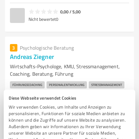
0,00 / 5,00
Nicht bewertet
0
3
Psychologische Beratung
Andreas Ziegner
Wirtschafts-Psychologe, KMU, Stressmanagement,
Coaching, Beratung, Führung
FÜHRUNGSCOACHING
PERSONALENTWICKLUNG
STRESSMANAGEMENT
WINGWAVE COACHING
MITARBEITERGESPRÄCHE
RETEAMING
Diese Webseite verwendet Cookies
TEAMENTWICKLUNG
PSYCHISCHE GEFÄHRDUNGSBEURTEILUNG
BGM
Wir verwenden Cookies, um Inhalte und Anzeigen zu
BETRIEBLICHES GESUNDHEITSMANAGEMENT
MITARBEITERBERATUNG
personalisieren, Funktionen für soziale Medien anbieten zu
können und die Zugriffe auf unsere Website zu analysieren.
EMPLOYEE ASSISTANCE PROGRAM
SCHWÄBISCH HALL
Außerdem geben wir Informationen zu Ihrer Verwendung
WIRTSCHAFTS PSYCHOLOGE
unserer Website an unsere Partner für soziale Medien,