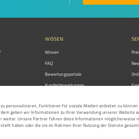
WISSEN
SE
?
Wissen
Pre
FAQ
New
Bewertungsportale
Onl
Kundenbewertungen
Exp
Kundenzufriedenheit
Exp
zu personalisieren, Funktionen für soziale Medien anbieten zu können 
Bewertungs­richtlinien
erdem geben wir Informationen zu Ihrer Verwendung unserer Website a
Events
n weiter. Unsere Partner führen diese Informationen möglicherweise 
stellt haben oder die sie im Rahmen Ihrer Nutzung der Dienste gesam