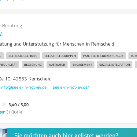
e Beratung
V.
ratung und Unterstützung für Menschen in Remscheid
G
ALLTAGSBEGLEITUNG
SELBSTHILFEGRUPPEN
PSYCHISCHE ERKRANKUNGEN
REM
NSQUALITÄT
BEGEGNUNG
AUSTAUSCH
ENGAGEMENT
SOZIALE INTEGRATION
ße 10, 42853 Remscheid
info@seele-in-not-ev.de
seele-in-not-ev.de/
3,40 / 5,00
gen
(1 Quelle)
Sie möchten auch hier gelistet werden?