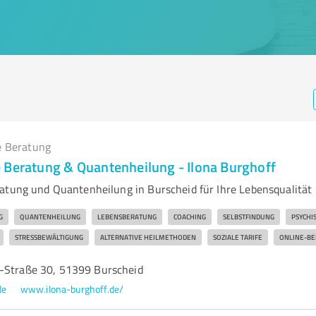
e Beratung
 Beratung & Quantenheilung - Ilona Burghoff
atung und Quantenheilung in Burscheid für Ihre Lebensqualität
G
QUANTENHEILUNG
LEBENSBERATUNG
COACHING
SELBSTFINDUNG
PSYCHI
STRESSBEWÄLTIGUNG
ALTERNATIVE HEILMETHODEN
SOZIALE TARIFE
ONLINE-B
-Straße 30, 51399 Burscheid
de
www.ilona-burghoff.de/