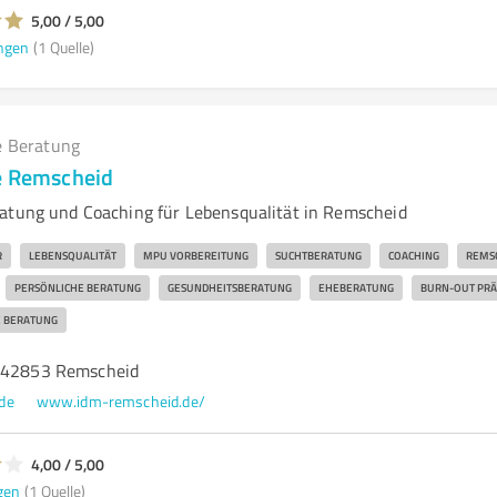
5,00 / 5,00
ngen
(1 Quelle)
e Beratung
e Remscheid
atung und Coaching für Lebensqualität in Remscheid
R
LEBENSQUALITÄT
MPU VORBEREITUNG
SUCHTBERATUNG
COACHING
REMS
PERSÖNLICHE BERATUNG
GESUNDHEITSBERATUNG
EHEBERATUNG
BURN-OUT PRÄ
 BERATUNG
, 42853 Remscheid
de
www.idm-remscheid.de/
4,00 / 5,00
gen
(1 Quelle)