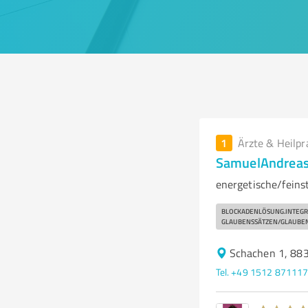
1
Ärzte & Heilpr
SamuelAndreas
energetische/feins
BLOCKADENLÖSUNG.INTEGR
GLAUBENSSÄTZEN/GLAUBE
Schachen 1, 883
Tel. +49 1512 87111