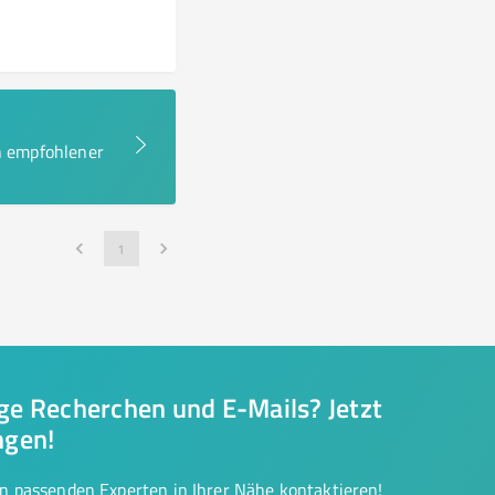
en empfohlener
1
nge Recherchen und E-Mails? Jetzt
ngen!
on passenden Experten in Ihrer Nähe kontaktieren!