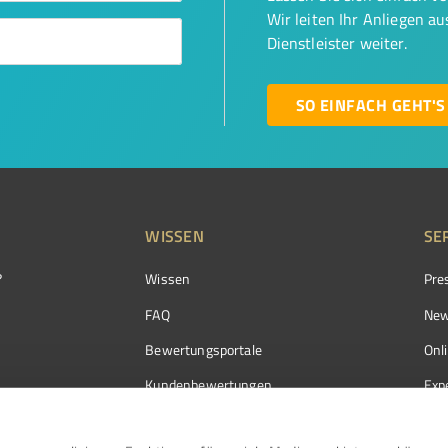
Wir leiten Ihr Anliegen a
Dienstleister weiter.
SO EINFACH GEHT'S
WISSEN
SE
?
Wissen
Pre
FAQ
New
Bewertungsportale
Onl
Kundenbewertungen
Exp
Kundenzufriedenheit
Exp