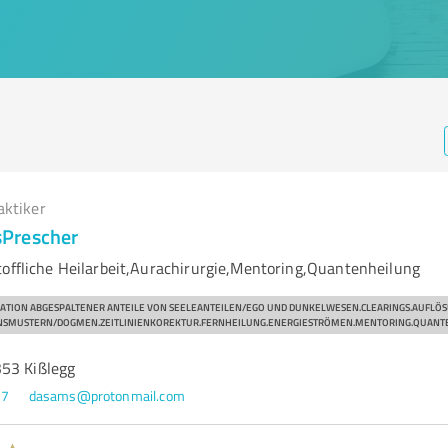
aktiker
Prescher
toffliche Heilarbeit,Aurachirurgie,Mentoring,Quantenheilung
ATION ABGESPALTENER ANTEILE VON SEELEANTEILEN/EGO UND DUNKELWESEN.CLEARINGS.AUFLÖ
NSMUSTERN/DOGMEN.ZEITLINIENKOREKTUR.FERNHEILUNG.ENERGIESTRÖMEN.MENTORING.QUANT
53 Kißlegg
77
dasams@protonmail.com