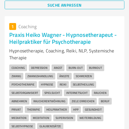
SUCHE ANPASSEN
1
Coaching
Praxis Heiko Wagner - Hypnosetherapeut -
Heilpraktiker für Psychotherapie
Hypnosetherapie, Coaching, Reiki, NLP, Systemische
Therapie
COACHING
DEPRESSION
ANGST
BURN-OUT
BURNOUT
ZWANG
ZWANGSHANDLUNG
ÄNGSTE
SCHMERZEN
PSYCHOTHERAPIE
HYPNOSE
REIKI
SELBSTHEILUNG
SELBSTORGANISIERT
SPIELSUCHT
INTERNETSUCHT
RAUCHEN
ABNEHMEN
RAUCHERENTWÖHNUNG
ZIELE ERREICHEN
BERUF
PRIVAT
THERAPIE
HEILPRAKTIKER
HPP
GESUNDHEIT
MEDIATION
MEDITATION
SUPERVISION
WEITERBILDUNG
SELBSTHYPNOSE
GLAUBENSSÄTZE