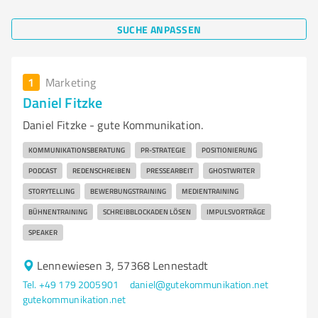
SUCHE ANPASSEN
1
Marketing
Daniel Fitzke
Daniel Fitzke - gute Kommunikation.
KOMMUNIKATIONSBERATUNG
PR-STRATEGIE
POSITIONIERUNG
PODCAST
REDENSCHREIBEN
PRESSEARBEIT
GHOSTWRITER
STORYTELLING
BEWERBUNGSTRAINING
MEDIENTRAINING
BÜHNENTRAINING
SCHREIBBLOCKADEN LÖSEN
IMPULSVORTRÄGE
SPEAKER
Lennewiesen 3, 57368 Lennestadt
Tel. +49 179 2005901
daniel@gutekommunikation.net
gutekommunikation.net