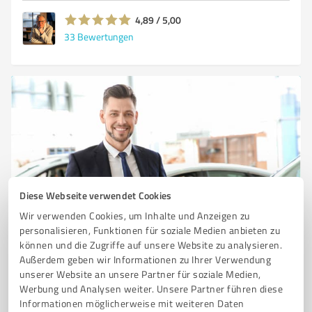
4,89 / 5,00
33
Bewertungen
Diese Webseite verwendet Cookies
Sie möchten auch hier gelistet werden?
Wir verwenden Cookies, um Inhalte und Anzeigen zu
personalisieren, Funktionen für soziale Medien anbieten zu
Registrieren Sie sich jetzt und werden Sie ein von
können und die Zugriffe auf unsere Website zu analysieren.
Kunden empfohlener ProvenExpert!
Außerdem geben wir Informationen zu Ihrer Verwendung
unserer Website an unsere Partner für soziale Medien,
Werbung und Analysen weiter. Unsere Partner führen diese
Informationen möglicherweise mit weiteren Daten
1