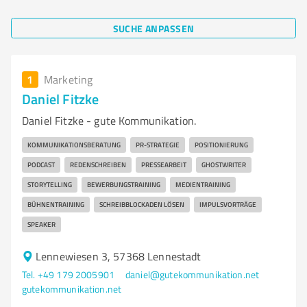
SUCHE ANPASSEN
1
Marketing
Daniel Fitzke
Daniel Fitzke - gute Kommunikation.
KOMMUNIKATIONSBERATUNG
PR-STRATEGIE
POSITIONIERUNG
PODCAST
REDENSCHREIBEN
PRESSEARBEIT
GHOSTWRITER
STORYTELLING
BEWERBUNGSTRAINING
MEDIENTRAINING
BÜHNENTRAINING
SCHREIBBLOCKADEN LÖSEN
IMPULSVORTRÄGE
SPEAKER
Lennewiesen 3, 57368 Lennestadt
Tel. +49 179 2005901
daniel@gutekommunikation.net
gutekommunikation.net