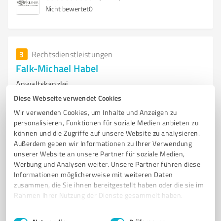
Nicht bewertet
0
3
Rechtsdienstleistungen
Falk-Michael Habel
Anwaltskanzlei
Diese Webseite verwendet Cookies
Tannenweg 60, 76547 Sinzheim
Wir verwenden Cookies, um Inhalte und Anzeigen zu
Tel. +49 07221-8589160
post@ra-habel.com
personalisieren, Funktionen für soziale Medien anbieten zu
ra-habel.com
können und die Zugriffe auf unsere Website zu analysieren.
Außerdem geben wir Informationen zu Ihrer Verwendung
unserer Website an unsere Partner für soziale Medien,
0,00 / 5,00
Werbung und Analysen weiter. Unsere Partner führen diese
Nicht bewertet
0
Informationen möglicherweise mit weiteren Daten
zusammen, die Sie ihnen bereitgestellt haben oder die sie im
Rahmen Ihrer Nutzung der Dienste gesammelt haben.
Einwilligungsauswahl
Impressum
|
Datenschutzbestimmungen