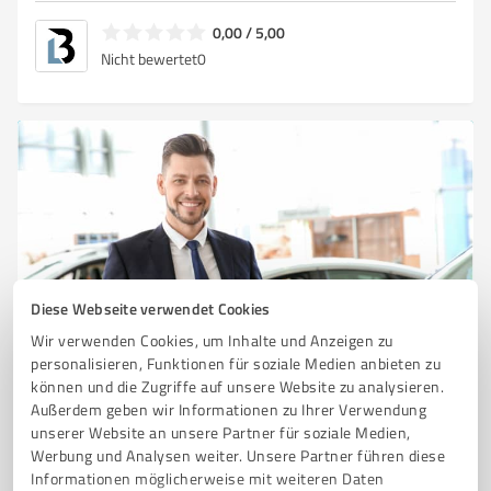
0,00 / 5,00
Nicht bewertet
0
Diese Webseite verwendet Cookies
Sie möchten auch hier gelistet werden?
Wir verwenden Cookies, um Inhalte und Anzeigen zu
personalisieren, Funktionen für soziale Medien anbieten zu
Registrieren Sie sich jetzt und werden Sie ein von
können und die Zugriffe auf unsere Website zu analysieren.
Kunden empfohlener ProvenExpert!
Außerdem geben wir Informationen zu Ihrer Verwendung
unserer Website an unsere Partner für soziale Medien,
Werbung und Analysen weiter. Unsere Partner führen diese
Informationen möglicherweise mit weiteren Daten
1