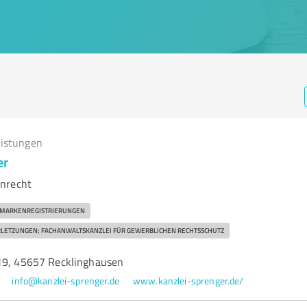
eistungen
er
nrecht
MARKENREGISTRIERUNGEN
LETZUNGEN; FACHANWALTSKANZLEI FÜR GEWERBLICHEN RECHTSSCHUTZ
19, 45657 Recklinghausen
info@kanzlei-sprenger.de
www.kanzlei-sprenger.de/