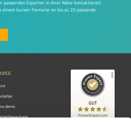
on passenden Experten in Ihrer Nähe kontaktieren!
us einem kurzen Formular an bis zu 20 passende
RVICE
sse
Kundenbewertungen und Erfahrungen zu
ProvenExpert.com
sletter
GUT
%
97
GUT
ine demo
Empfehlungen auf
ProvenExpert.com
ProvenExpert.com
5,00
/
4,42
ertenbewertung
7.103
ertenverzeichnis
Kundenbewertungen