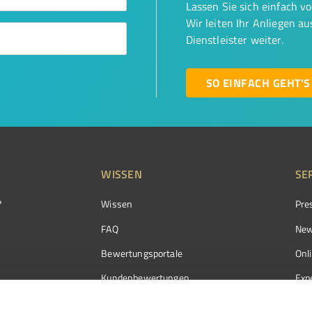
Lassen Sie sich einfach v
Wir leiten Ihr Anliegen a
Dienstleister weiter.
SO EINFACH GEHT'S
WISSEN
SE
?
Wissen
Pre
FAQ
New
Bewertungsportale
Onl
Kundenbewertungen
Exp
Kundenzufriedenheit
Exp