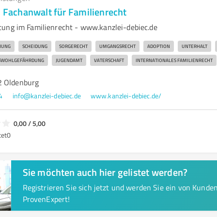
| Fachanwalt für Familienrecht
ung im Familienrecht - www.kanzlei-debiec.de
NUNG
SCHEIDUNG
SORGERECHT
UMGANGSRECHT
ADOPTION
UNTERHALT
SWOHLGEFÄHRDUNG
JUGENDAMT
VATERSCHAFT
INTERNATIONALES FAMILIENRECHT
2 Oldenburg
4
info@kanzlei-debiec.de
www.kanzlei-debiec.de/
0,00 / 5,00
tet
0
Sie möchten auch hier gelistet werden?
Registrieren Sie sich jetzt und werden Sie ein von Kund
ProvenExpert!