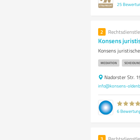
25
Bewertu
2
Rechtsdienstl
Konsens juristi
Konsens juristische
MEDIATION
SCHEIDUN
Nadorster Str. 
info@konsens-oldenb
6
Bewertun
3
Rechtsdienstl