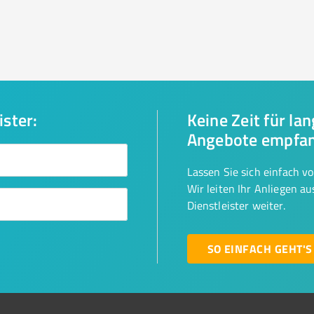
ister:
Keine Zeit für la
Angebote empfa
Lassen Sie sich einfach v
Wir leiten Ihr Anliegen a
Dienstleister weiter.
SO EINFACH GEHT'S