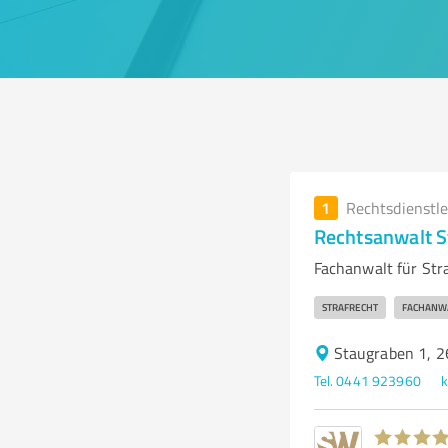
1
Rechtsdienstl
Rechtsanwalt S
Fachanwalt für Str
STRAFRECHT
FACHANWA
Staugraben 1, 
Tel. 0441 923960
k