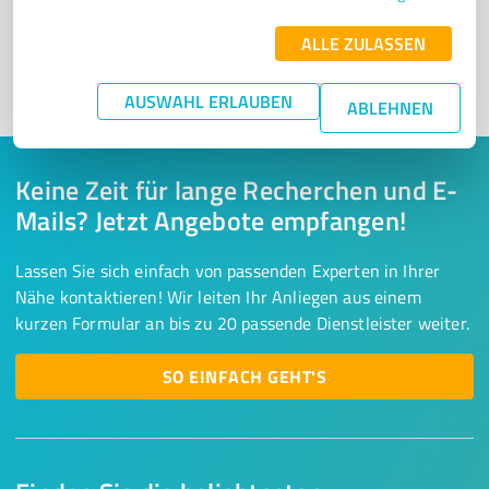
Kunden empfohlener ProvenExpert!
ALLE ZULASSEN
1
AUSWAHL ERLAUBEN
ABLEHNEN
Keine Zeit für lange Recherchen und E-
Mails? Jetzt Angebote empfangen!
Lassen Sie sich einfach von passenden Experten in Ihrer
Nähe kontaktieren! Wir leiten Ihr Anliegen aus einem
kurzen Formular an bis zu 20 passende Dienstleister weiter.
SO EINFACH GEHT'S