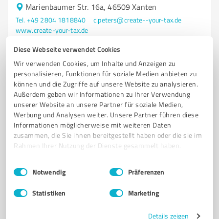
Marienbaumer Str. 16a, 46509 Xanten
Tel. +49 2804 1818840
c.peters@create--your-tax.de
www.create-your-tax.de
Diese Webseite verwendet Cookies
48
Bewertungen
Wir verwenden Cookies, um Inhalte und Anzeigen zu
(5 Quellen)
von 49 veröffentlicht
personalisieren, Funktionen für soziale Medien anbieten zu
können und die Zugriffe auf unsere Website zu analysieren.
Außerdem geben wir Informationen zu Ihrer Verwendung
unserer Website an unsere Partner für soziale Medien,
Werbung und Analysen weiter. Unsere Partner führen diese
Informationen möglicherweise mit weiteren Daten
zusammen, die Sie ihnen bereitgestellt haben oder die sie im
Rahmen Ihrer Nutzung der Dienste gesammelt haben.
Einwilligungsauswahl
Impressum
|
Datenschutzbestimmungen
Notwendig
Präferenzen
Sie möchten auch hier gelistet werden?
Statistiken
Marketing
Registrieren Sie sich jetzt und werden Sie ein von
Details zeigen