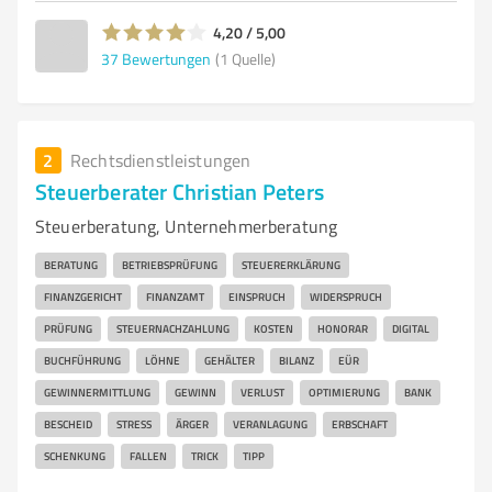
4,20 / 5,00
37
Bewertungen
(1 Quelle)
2
Rechtsdienstleistungen
Steuerberater Christian Peters
Steuerberatung, Unternehmerberatung
BERATUNG
BETRIEBSPRÜFUNG
STEUERERKLÄRUNG
FINANZGERICHT
FINANZAMT
EINSPRUCH
WIDERSPRUCH
PRÜFUNG
STEUERNACHZAHLUNG
KOSTEN
HONORAR
DIGITAL
BUCHFÜHRUNG
LÖHNE
GEHÄLTER
BILANZ
EÜR
GEWINNERMITTLUNG
GEWINN
VERLUST
OPTIMIERUNG
BANK
BESCHEID
STRESS
ÄRGER
VERANLAGUNG
ERBSCHAFT
SCHENKUNG
FALLEN
TRICK
TIPP