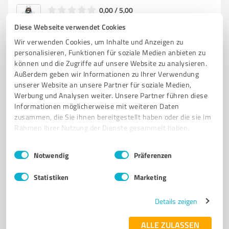
0,00 / 5,00
Nicht bewertet
0
Diese Webseite verwendet Cookies
Wir verwenden Cookies, um Inhalte und Anzeigen zu
personalisieren, Funktionen für soziale Medien anbieten zu
können und die Zugriffe auf unsere Website zu analysieren.
Außerdem geben wir Informationen zu Ihrer Verwendung
unserer Website an unsere Partner für soziale Medien,
Werbung und Analysen weiter. Unsere Partner führen diese
Informationen möglicherweise mit weiteren Daten
zusammen, die Sie ihnen bereitgestellt haben oder die sie im
Rahmen Ihrer Nutzung der Dienste gesammelt haben.
Einwilligungsauswahl
Impressum
|
Datenschutzbestimmungen
Sie möchten auch hier gelistet werden?
Notwendig
Präferenzen
Registrieren Sie sich jetzt und werden Sie ein von
Statistiken
Marketing
Kunden empfohlener ProvenExpert!
Details zeigen
1
ALLE ZULASSEN