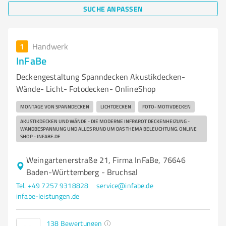
SUCHE ANPASSEN
1
Handwerk
InFaBe
Deckengestaltung Spanndecken Akustikdecken-
Wände- Licht- Fotodecken- OnlineShop
MONTAGE VON SPANNDECKEN
LICHTDECKEN
FOTO- MOTIVDECKEN
AKUSTIKDECKEN UND WÄNDE - DIE MODERNE INFRAROT DECKENHEIZUNG -
WANDBESPANNUNG UND ALLES RUND UM DAS THEMA BELEUCHTUNG. ONLINE
SHOP - INFABE.DE
Weingartenerstraße 21, Firma InFaBe, 76646
Baden-Württemberg - Bruchsal
Tel. +49 7257 9318828
service@infabe.de
infabe-leistungen.de
138
Bewertungen