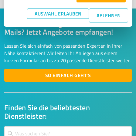
AUSWAHL ERLAUBEN
ABLEHNEN
Keine Zeit für lange Recherchen und E-
Mails? Jetzt Angebote empfangen!
Lassen Sie sich einfach von passenden Experten in Ihrer
Nähe kontaktieren! Wir leiten Ihr Anliegen aus einem
kurzen Formular an bis zu 20 passende Dienstleister weiter.
SO EINFACH GEHT'S
Finden Sie die beliebtesten
Dienstleister: