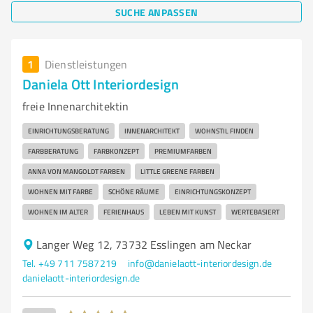
SUCHE ANPASSEN
1
Dienstleistungen
Daniela Ott Interiordesign
freie Innenarchitektin
EINRICHTUNGSBERATUNG
INNENARCHITEKT
WOHNSTIL FINDEN
FARBBERATUNG
FARBKONZEPT
PREMIUMFARBEN
ANNA VON MANGOLDT FARBEN
LITTLE GREENE FARBEN
WOHNEN MIT FARBE
SCHÖNE RÄUME
EINRICHTUNGSKONZEPT
WOHNEN IM ALTER
FERIENHAUS
LEBEN MIT KUNST
WERTEBASIERT
Langer Weg 12, 73732 Esslingen am Neckar
Tel. +49 711 7587219
info@danielaott-interiordesign.de
danielaott-interiordesign.de