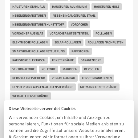
HAUSTÜREN STAHL-ALU
HAUSTÜREN ALUMINIUM
HAUSTÜREN HOLZ
NEBENEINGANGSTÜREN
NEBENEINGANGSTÜREN STAHL
NEBENEINGANGSTÜREN KUNSTSTOFF
VORDÄCHER
VORDÄCHER AUS GLAS
VORDÄCHER MIT SEITENTEIL
ROLLLÄDEN
ELEKTRISCHE ROLLLADEN
SOLAR-ROLLLADEN
ROLLLADEN NACHRÜSTEN
SMARTHOME ROLLLADENSTEUERUNG
RAFFSTOREN
RAFFSTORE ELEKTRISCH
FENSTERBÄNKE
GARAGENTORE
SEKTIONALTORE
ROLLTORE
MARKISEN
PERGOLEN
PERGOLA FREISTEHEND
PERGOLA ANBAU
FENSTERBANK INNEN
FENSTERBANK AUSSEN. ALU FENSTERBÄNKE
GUTMANN FENSTERBÄNKE
WERZALIT FENSTERBÄNKE
Diese Webseite verwendet Cookies
Kronprinzstraße 8, 70173 Stuttgart
Wir verwenden Cookies, um Inhalte und Anzeigen zu
Tel. +49 711 860600
info@fensterversand.com
personalisieren, Funktionen für soziale Medien anbieten zu
www.fensterversand.com/
können und die Zugriffe auf unsere Website zu analysieren.
Außerdem geben wir Informationen zu Ihrer Verwendung