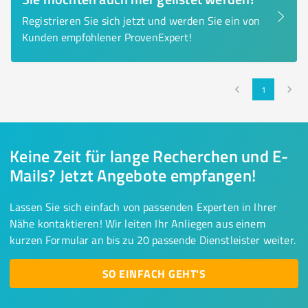
Registrieren Sie sich jetzt und werden Sie ein von
Kunden empfohlener ProvenExpert!
1
Keine Zeit für lange Recherchen und E-
Mails? Jetzt Angebote empfangen!
Lassen Sie sich einfach von passenden Experten in Ihrer
Nähe kontaktieren! Wir leiten Ihr Anliegen aus einem
kurzen Formular an bis zu 20 passende Dienstleister weiter.
SO EINFACH GEHT'S