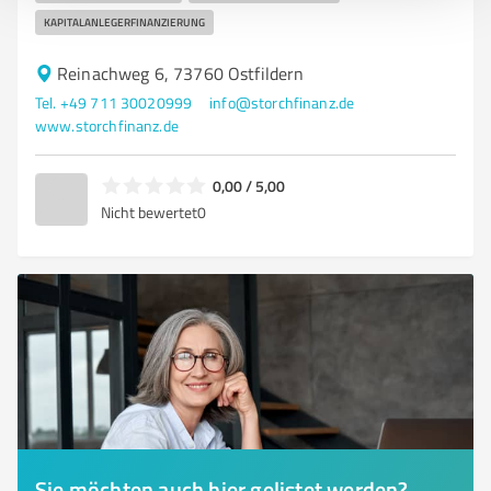
KAPITALANLEGERFINANZIERUNG
Reinachweg 6, 73760 Ostfildern
Tel. +49 711 30020999
info@storchfinanz.de
www.storchfinanz.de
0,00 / 5,00
Nicht bewertet
0
Sie möchten auch hier gelistet werden?