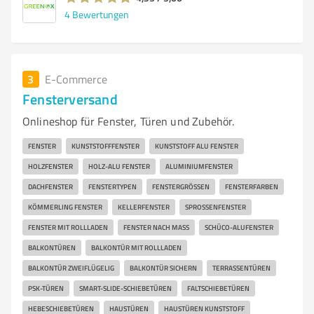
4
Bewertungen
3
E-Commerce
Fensterversand
Onlineshop für Fenster, Türen und Zubehör.
FENSTER
KUNSTSTOFFFENSTER
KUNSTSTOFF ALU FENSTER
HOLZFENSTER
HOLZ-ALU FENSTER
ALUMINIUMFENSTER
DACHFENSTER
FENSTERTYPEN
FENSTERGRÖSSEN
FENSTERFARBEN
KÖMMERLING FENSTER
KELLERFENSTER
SPROSSENFENSTER
FENSTER MIT ROLLLADEN
FENSTER NACH MASS
SCHÜCO-ALUFENSTER
BALKONTÜREN
BALKONTÜR MIT ROLLLADEN
BALKONTÜR ZWEIFLÜGELIG
BALKONTÜR SICHERN
TERRASSENTÜREN
PSK-TÜREN
SMART-SLIDE-SCHIEBETÜREN
FALTSCHIEBETÜREN
HEBESCHIEBETÜREN
HAUSTÜREN
HAUSTÜREN KUNSTSTOFF