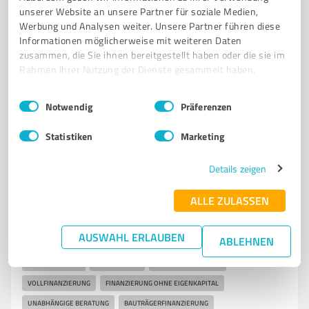
5.028
Bewertungen
unserer Website an unsere Partner für soziale Medien,
(19 Quellen)
von 5.056 veröffentlicht
Werbung und Analysen weiter. Unsere Partner führen diese
Informationen möglicherweise mit weiteren Daten
Dieses Profil vereint Bewertungen zu
8 Profilen
zusammen, die Sie ihnen bereitgestellt haben oder die sie im
Rahmen Ihrer Nutzung der Dienste gesammelt haben.
Einwilligungsauswahl
Impressum
|
Datenschutzbestimmungen
Notwendig
Präferenzen
4
Finanzdienstleistungen
Storchfinanz KG
Statistiken
Marketing
FINANZIERUNG
IMMOBILIEN
NEUBAU
WOHNUNGEN
HÄUSER
Details zeigen
BAUKINDERGELD
WOHNBAUFÖRDERUNG
FINANZIERUNGSBERATUNG
ALLE ZULASSEN
IMMOBILIENFINANZIERUNG
KREDIT
DARLEHEN
HYPOTHEK
ZINSEN
NIEDRIGE ZINSEN
ZINSEN VERGLEICHEN
AUSWAHL ERLAUBEN
ABLEHNEN
GEWERBEIMMOBILIEN
MEHRFAMILIENHAUS
GRUNDSTÜCK
KREDIT ABLÖSEN
UMSCHULDEN
FORWARD DARLEHEN
VOLLFINANZIERUNG
FINANZIERUNG OHNE EIGENKAPITAL
UNABHÄNGIGE BERATUNG
BAUTRÄGERFINANZIERUNG