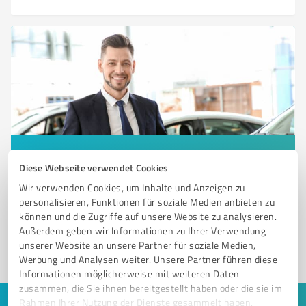
Sie möchten auch hier gelistet werden?
Diese Webseite verwendet Cookies
Registrieren Sie sich jetzt und werden Sie ein von
Wir verwenden Cookies, um Inhalte und Anzeigen zu
Kunden empfohlener ProvenExpert!
personalisieren, Funktionen für soziale Medien anbieten zu
können und die Zugriffe auf unsere Website zu analysieren.
Außerdem geben wir Informationen zu Ihrer Verwendung
unserer Website an unsere Partner für soziale Medien,
1
Werbung und Analysen weiter. Unsere Partner führen diese
Informationen möglicherweise mit weiteren Daten
zusammen, die Sie ihnen bereitgestellt haben oder die sie im
Rahmen Ihrer Nutzung der Dienste gesammelt haben.