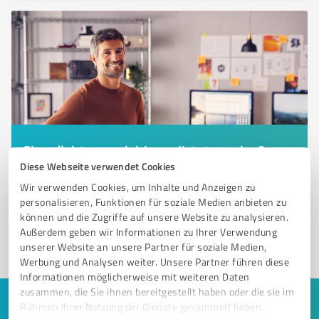
Sie möchten auch hier gelistet werden?
Diese Webseite verwendet Cookies
Registrieren Sie sich jetzt und werden Sie ein von
Wir verwenden Cookies, um Inhalte und Anzeigen zu
Kunden empfohlener ProvenExpert!
personalisieren, Funktionen für soziale Medien anbieten zu
können und die Zugriffe auf unsere Website zu analysieren.
Außerdem geben wir Informationen zu Ihrer Verwendung
1
unserer Website an unsere Partner für soziale Medien,
Werbung und Analysen weiter. Unsere Partner führen diese
Informationen möglicherweise mit weiteren Daten
zusammen, die Sie ihnen bereitgestellt haben oder die sie im
Rahmen Ihrer Nutzung der Dienste gesammelt haben.
Keine Zeit für lange Recherchen und E-