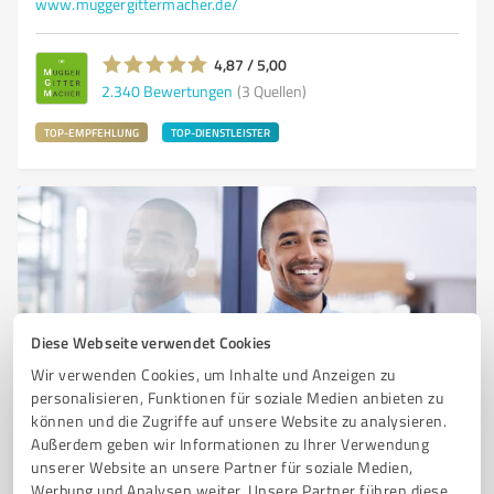
www.muggergittermacher.de/
4,87 / 5,00
2.340
Bewertungen
(3 Quellen)
TOP-EMPFEHLUNG
TOP-DIENSTLEISTER
Diese Webseite verwendet Cookies
Wir verwenden Cookies, um Inhalte und Anzeigen zu
Sie möchten auch hier gelistet werden?
personalisieren, Funktionen für soziale Medien anbieten zu
können und die Zugriffe auf unsere Website zu analysieren.
Registrieren Sie sich jetzt und werden Sie ein von
Außerdem geben wir Informationen zu Ihrer Verwendung
Kunden empfohlener ProvenExpert!
unserer Website an unsere Partner für soziale Medien,
Werbung und Analysen weiter. Unsere Partner führen diese