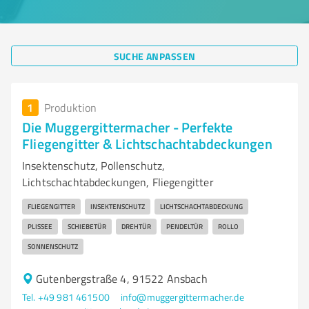
SUCHE ANPASSEN
1
Produktion
Die Muggergittermacher - Perfekte
Fliegengitter & Lichtschachtabdeckungen
Insektenschutz, Pollenschutz,
Lichtschachtabdeckungen, Fliegengitter
FLIEGENGITTER
INSEKTENSCHUTZ
LICHTSCHACHTABDECKUNG
PLISSEE
SCHIEBETÜR
DREHTÜR
PENDELTÜR
ROLLO
SONNENSCHUTZ
Gutenbergstraße 4, 91522 Ansbach
Tel. +49 981 461500
info@muggergittermacher.de