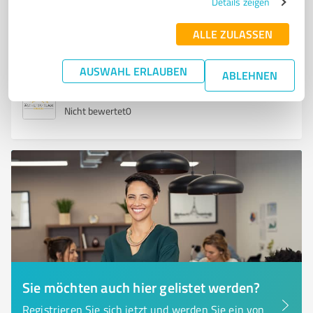
Details zeigen
Kilianstraße 117a, 90425 Nürnberg
Tel. +49 911 9378190
ALLE ZULASSEN
info@aesthetik-team-nuernberg.de
www.aesthetik-team-nuernberg.de/
AUSWAHL ERLAUBEN
ABLEHNEN
0,00 / 5,00
Nicht bewertet
0
Sie möchten auch hier gelistet werden?
Registrieren Sie sich jetzt und werden Sie ein von