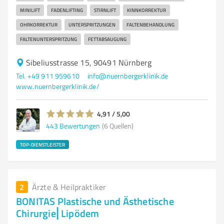
MINILIFT
FADENLIFTING
STIRNLIFT
KINNKORREKTUR
OHRKORREKTUR
UNTERSPRITZUNGEN
FALTENBEHANDLUNG
FALTENUNTERSPRITZUNG
FETTABSAUGUNG
Sibeliusstrasse 15, 90491 Nürnberg
Tel. +49 911 959610
info@nuernbergerklinik.de
www.nuernbergerklinik.de/
4,91 / 5,00
443
Bewertungen
(6 Quellen)
TOP-DIENSTLEISTER
2
Ärzte & Heilpraktiker
BONITAS Plastische und Ästhetische
Chirurgie⎜Lipödem