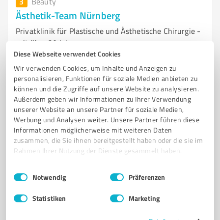
3
Beauty
Ästhetik-Team Nürnberg
Privatklinik für Plastische und Ästhetische Chirurgie -
seit über 20 Jahren
Diese Webseite verwendet Cookies
DR. MED. JANOS HANKISS
SEBASTIAN JACHEC
DR. MED VOLKER KRUTSCH
Wir verwenden Cookies, um Inhalte und Anzeigen zu
DR. MED ZUZANA SIRCH
SCHÖNHEITSCHIRURGIE
personalisieren, Funktionen für soziale Medien anbieten zu
können und die Zugriffe auf unsere Website zu analysieren.
ÄSTHETISCHE CHIRURGIE
PLASTISCHE CHIRURGIE
AUSSEHEN
Außerdem geben wir Informationen zu Ihrer Verwendung
BEAUTY
BRUSTVERGRÖSSERUNG
BRUSTVERKLEINERUNG
unserer Website an unsere Partner für soziale Medien,
BRUSTSTRAFFUNG
FETTABSAUGUNG
BAUCHSTRAFFUNG
Werbung und Analysen weiter. Unsere Partner führen diese
Informationen möglicherweise mit weiteren Daten
LIDKORREKTUR
OHRENKORREKTUR
SCHWEISSDRÜSENABSAUGUNG
zusammen, die Sie ihnen bereitgestellt haben oder die sie im
FALTENBEHANDLUNG
FALTENUNTERSPRITZUNG
Rahmen Ihrer Nutzung der Dienste gesammelt haben.
LIPPENUNTERSPRITZUNG
GESÄSSSTRAFFUNG
FACELIFT
Einwilligungsauswahl
Impressum
|
Datenschutzbestimmungen
NASENKORREKTUR
OBERSCHENKELSTRAFFUNG
OBERARMSTRAFFUNG
Notwendig
Präferenzen
SCHAMLIPPENVERKLEINERUNG
BRUSTKORREKTUR
Statistiken
Marketing
SCHÖNHEITSPERATIONEN