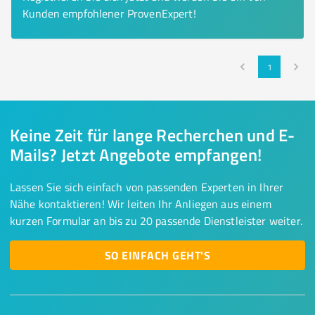
Kunden empfohlener ProvenExpert!
1
Keine Zeit für lange Recherchen und E-
Mails? Jetzt Angebote empfangen!
Lassen Sie sich einfach von passenden Experten in Ihrer
Nähe kontaktieren! Wir leiten Ihr Anliegen aus einem
kurzen Formular an bis zu 20 passende Dienstleister weiter.
SO EINFACH GEHT'S