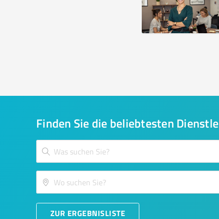
Finden Sie die beliebtesten Dienstle
ZUR ERGEBNISLISTE