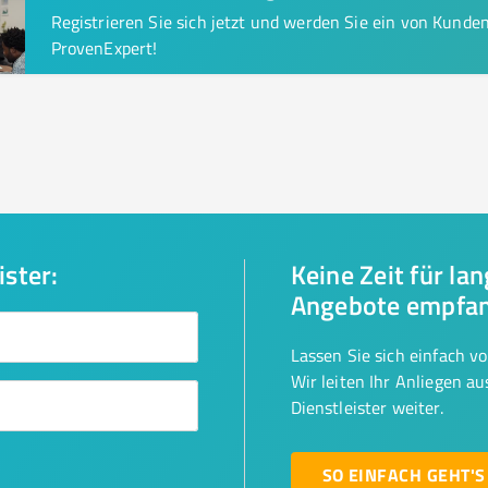
Registrieren Sie sich jetzt und werden Sie ein von Kund
ProvenExpert!
ister:
Keine Zeit für la
Angebote empfa
Lassen Sie sich einfach v
Wir leiten Ihr Anliegen a
Dienstleister weiter.
SO EINFACH GEHT'S