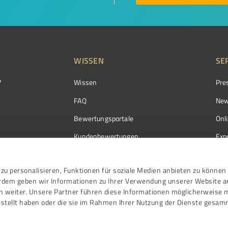
WISSEN
SE
?
Wissen
Pre
FAQ
New
Bewertungsportale
Onl
Kundenbewertungen
Exp
Kundenzufriedenheit
Exp
zu personalisieren, Funktionen für soziale Medien anbieten zu können 
Bewertungs­richtlinien
erdem geben wir Informationen zu Ihrer Verwendung unserer Website a
Events
n weiter. Unsere Partner führen diese Informationen möglicherweise 
stellt haben oder die sie im Rahmen Ihrer Nutzung der Dienste gesam