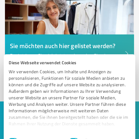
Sie möchten auch hier gelistet werden?
Registrieren Sie sich jetzt und werden Sie ein von
Kunden empfohlener ProvenExpert!
Diese Webseite verwendet Cookies
Wir verwenden Cookies, um Inhalte und Anzeigen zu
personalisieren, Funktionen für soziale Medien anbieten zu
können und die Zugriffe auf unsere Website zu analysieren.
1
Außerdem geben wir Informationen zu Ihrer Verwendung
unserer Website an unsere Partner für soziale Medien,
Werbung und Analysen weiter. Unsere Partner führen diese
Informationen möglicherweise mit weiteren Daten
Keine Zeit für lange Recherchen und E-
zusammen, die Sie ihnen bereitgestellt haben oder die sie im
Mails? Jetzt Angebote empfangen!
Rahmen Ihrer Nutzung der Dienste gesammelt haben.
Einwilligungsauswahl
Impressum
|
Datenschutzbestimmungen