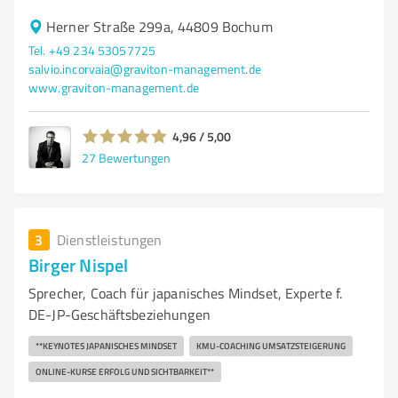
Herner Straße 299a, 44809 Bochum
Tel. +49 234 53057725
salvio.incorvaia@graviton-management.de
www.graviton-management.de
4,96 / 5,00
27
Bewertungen
3
Dienstleistungen
Birger Nispel
Sprecher, Coach für japanisches Mindset, Experte f.
DE-JP-Geschäftsbeziehungen
**KEYNOTES JAPANISCHES MINDSET
KMU‑COACHING UMSATZSTEIGERUNG
ONLINE‑KURSE ERFOLG UND SICHTBARKEIT**