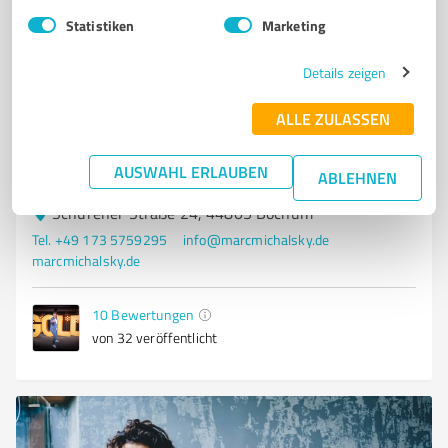
PERSÖNLICHKEITSENTWICKLUNG
KRISENMANAGEMENT
Statistiken
Marketing
LEADERSHIP-SEMINARE
TEAM-MOTIVATION
Details zeigen
WORKSHOPS FÜR UNTERNEHMER
ERFOLG DURCH KLARHEIT
CHANCEN ERKENNEN
BUSINESS-COACHING
WACHSTUMSSTRATEGIEN
ALLE ZULASSEN
INSPIRATION FÜR FÜHRUNGSKRÄFTE
SPEAKER
REDNER
KEYNOTE
REDE
AUSWAHL ERLAUBEN
ABLEHNEN
Schürener Straße 24, 44805 Bochum
Tel. +49 173 5759295
info@marcmichalsky.de
marcmichalsky.de
10
Bewertungen
von 32 veröffentlicht