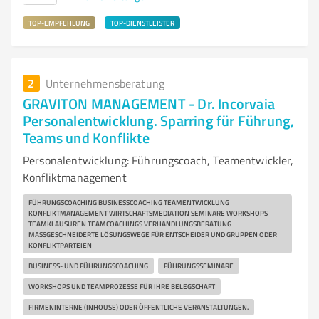
TOP-EMPFEHLUNG
TOP-DIENSTLEISTER
2
Unternehmensberatung
GRAVITON MANAGEMENT - Dr. Incorvaia
Personalentwicklung. Sparring für Führung,
Teams und Konflikte
Personalentwicklung: Führungscoach, Teamentwickler,
Konfliktmanagement
FÜHRUNGSCOACHING BUSINESSCOACHING TEAMENTWICKLUNG
KONFLIKTMANAGEMENT WIRTSCHAFTSMEDIATION SEMINARE WORKSHOPS
TEAMKLAUSUREN TEAMCOACHINGS VERHANDLUNGSBERATUNG
MASSGESCHNEIDERTE LÖSUNGSWEGE FÜR ENTSCHEIDER UND GRUPPEN ODER K
ONFLIKTPARTEIEN
BUSINESS- UND FÜHRUNGSCOACHING
FÜHRUNGSSEMINARE
WORKSHOPS UND TEAMPROZESSE FÜR IHRE BELEGSCHAFT
FIRMENINTERNE (INHOUSE) ODER ÖFFENTLICHE VERANSTALTUNGEN.