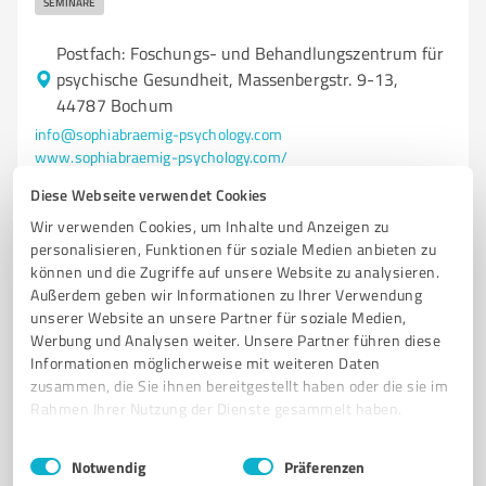
SEMINARE
Postfach: Foschungs- und Behandlungszentrum für
psychische Gesundheit, Massenbergstr. 9-13,
44787 Bochum
info@sophiabraemig-psychology.com
www.sophiabraemig-psychology.com/
Diese Webseite verwendet Cookies
5,00 / 5,00
Wir verwenden Cookies, um Inhalte und Anzeigen zu
5
Bewertungen
personalisieren, Funktionen für soziale Medien anbieten zu
können und die Zugriffe auf unsere Website zu analysieren.
Außerdem geben wir Informationen zu Ihrer Verwendung
unserer Website an unsere Partner für soziale Medien,
Werbung und Analysen weiter. Unsere Partner führen diese
5
Coaching
Informationen möglicherweise mit weiteren Daten
MarcMichalsky
zusammen, die Sie ihnen bereitgestellt haben oder die sie im
Speaker / Coach / Trainer
Rahmen Ihrer Nutzung der Dienste gesammelt haben.
KEYNOTE SPEAKER
CHANCENINTELLIGENZ
UNTERNEHMENSERFOLG
Einwilligungsauswahl
Impressum
|
Datenschutzbestimmungen
Notwendig
Präferenzen
FÜHRUNGSKRÄFTE-COACHING
MUT UND ENTSCHEIDUNGEN