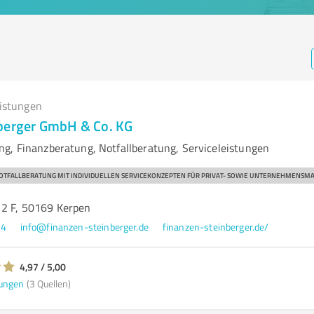
eistungen
berger GmbH & Co. KG
g, Finanzberatung, Notfallberatung, Serviceleistungen
NOTFALLBERATUNG MIT INDIVIDUELLEN SERVICEKONZEPTEN FÜR PRIVAT- SOWIE UNTERNEHMENSM
 2 F, 50169 Kerpen
74
info@finanzen-steinberger.de
finanzen-steinberger.de/
4,97 / 5,00
ungen
(3 Quellen)