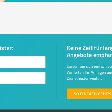
ister:
Keine Zeit für la
Angebote empfa
Lassen Sie sich einfach v
Wir leiten Ihr Anliegen a
Dienstleister weiter.
SO EINFACH GEHT'S