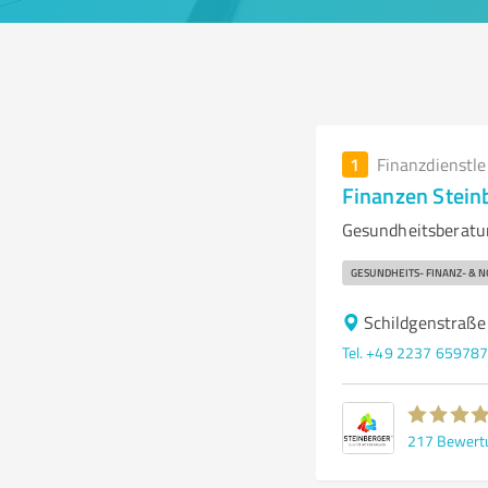
1
Finanzdienstl
Finanzen Stein
Gesundheitsberatun
GESUNDHEITS- FINANZ- & 
Schildgenstraße
Tel. +49 2237 65978
217
Bewert