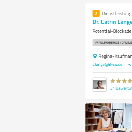
2
Dienstleistun
Dr. Catrin Lang
Potential-Blockade
IMPULSVORTRÄGE / ONLINE
Regina-Kaufman
c.lange@if-so.de
w
34
Bewertu